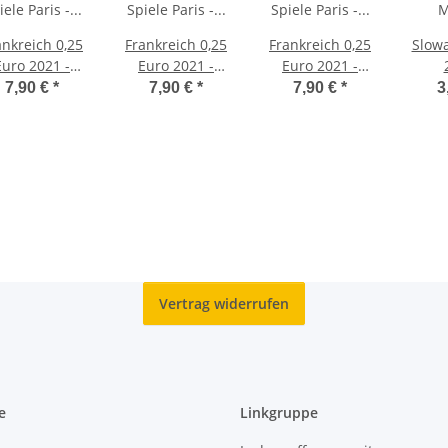
ankreich 0,25
Frankreich 0,25
Frankreich 0,25
Slowa
Euro 2021 -
Euro 2021 -
Euro 2021 -
Olympische
Olympische
Olympische
Post
7,90 €
*
7,90 €
*
7,90 €
*
3
piele Paris -
Spiele Paris -
Spiele Paris -
ountdown -
Countdown -
Handover
Judo
Rollstuhl Tennis
Vertrag widerrufen
e
Linkgruppe