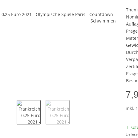
Them
Nomi
Aufla
Präge
Mater
Gewic
Durc
Verp
Zertif
Präge
Beson
7,
inkl. 
sof
Lieferz