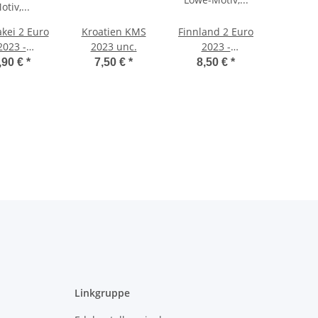
kei 2 Euro
Kroatien KMS
Finnland 2 Euro
2023 -
2023 unc.
2023 -
kutsche -
Naturschutzgesetz
,90 €
*
7,50 €
*
8,50 €
*
unc.
unc.
Linkgruppe