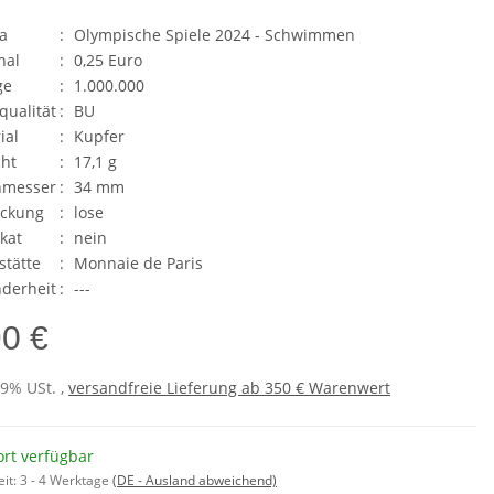
a
:
Olympische Spiele 2024 - Schwimmen
nal
:
0,25 Euro
ge
:
1.000.000
qualität
:
BU
ial
:
Kupfer
ht
:
17,1 g
hmesser
:
34 mm
ackung
:
lose
ikat
:
nein
stätte
:
Monnaie de Paris
derheit
:
---
90 €
19% USt. ,
versandfreie Lieferung ab 350 € Warenwert
ort verfügbar
eit:
3 - 4 Werktage
(DE - Ausland abweichend)