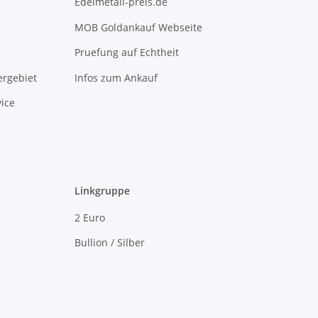
Edelmetall-preis.de
MOB Goldankauf Webseite
Pruefung auf Echtheit
rgebiet
Infos zum Ankauf
ice
Linkgruppe
2 Euro
Bullion / Silber