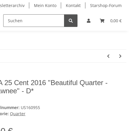
letterarchiv
Mein Konto
Kontakt
Starshop-Forum
ndermünzen
Neue Artikel
0,00 €
 25 Cent 2016 "Beautiful Quarter -
wnee" - D*
elnummer:
US160955
orie:
Quarter