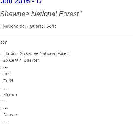
ent 2016 - D
 - Shawnee National Forest"
l Nationalpark Quarter Serie
aten
:
Illinois - Shwanee National Forest
:
25 Cent / Quarter
:
---
:
unc.
:
Cu/Ni
:
---
:
25 mm
:
---
:
---
:
Denver
:
---