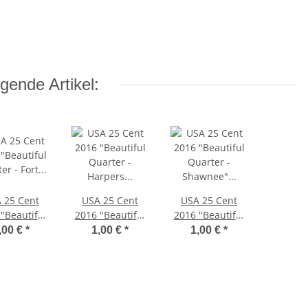
gende Artikel:
 25 Cent
USA 25 Cent
USA 25 Cent
"Beautiful
2016 "Beautiful
2016 "Beautiful
ter - Fort
Quarter -
Quarter -
,00 €
*
1,00 €
*
1,00 €
*
trie" - D*
Harpers Ferry" -
Shawnee" - P*
D*