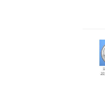
U
20
C