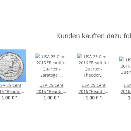
Kunden kauften dazu fol
SA 25 Cent
USA 25 Cent
USA 25 Cent
USA
16 "Beautiful
2015 "Beautiful
2016 "Beautiful
2016 
Quarter -
Quarter -
Quarter -
Quar
1,00 €
*
1,00 €
*
1,00 €
*
1
umberland
Saratoga" - D*
Theodor
Moul
Gap" - D*
Roosevelt" - D*