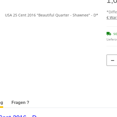
1,
*Diff
€ War
so
Lieferz
terkarten anzeigen
ng
Fragen ?