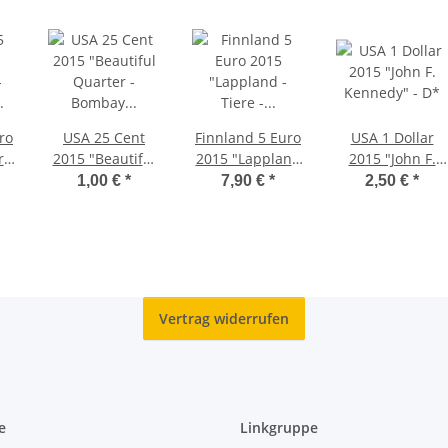
ro
USA 25 Cent
Finnland 5 Euro
USA 1 Dollar
rie
2015 "Beautiful
2015 "Lappland
2015 "John F.
"
Quarter -
- Tiere - Rentier"
Kennedy" - D*
1,00 €
*
7,90 €
*
2,50 €
*
Bombay Hook" -
unc.
P*
Vertrag widerrufen
e
Linkgruppe