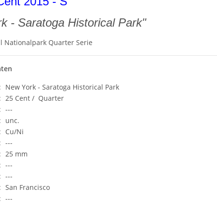
ent 2015 - S
k - Saratoga Historical Park"
l Nationalpark Quarter Serie
aten
:
New York - Saratoga Historical Park
:
25 Cent / Quarter
:
---
:
unc.
:
Cu/Ni
:
---
:
25 mm
:
---
:
---
:
San Francisco
:
---