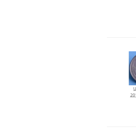
U
20
Sa