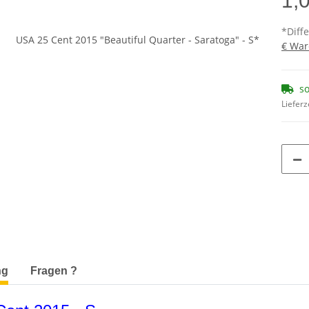
1,
*Diff
€ War
so
Lieferz
terkarten anzeigen
ng
Fragen ?