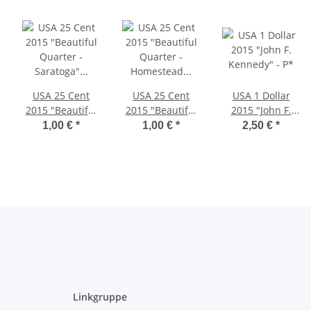
USA 25 Cent
USA 25 Cent
USA 1 Dollar
2015 "Beautiful
2015 "Beautiful
2015 "John F.
Quarter -
Quarter -
Kennedy" - P*
1,00 €
*
1,00 €
*
2,50 €
*
Saratoga" - D*
Homestead
Monument" - D*
Linkgruppe