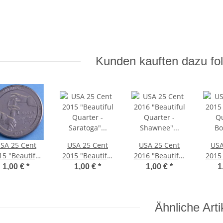
Kunden kauften dazu fol
SA 25 Cent
USA 25 Cent
USA 25 Cent
USA
15 "Beautiful
2015 "Beautiful
2016 "Beautiful
2015 
Quarter -
Quarter -
Quarter -
Qu
1,00 €
*
1,00 €
*
1,00 €
*
1
ratoga" - P*
Saratoga" - D*
Shawnee" - S*
Bomb
Ähnliche Arti