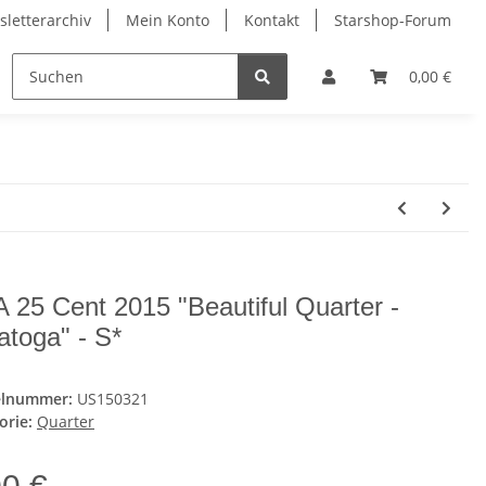
letterarchiv
Mein Konto
Kontakt
Starshop-Forum
ndermünzen
Neue Artikel
0,00 €
 25 Cent 2015 "Beautiful Quarter -
atoga" - S*
elnummer:
US150321
orie:
Quarter