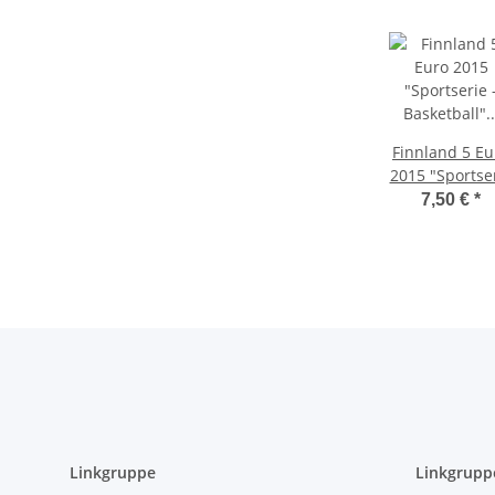
Finnland 5 Eu
2015 "Sportse
- Basketball
7,50 €
*
unc.
Linkgruppe
Linkgrupp