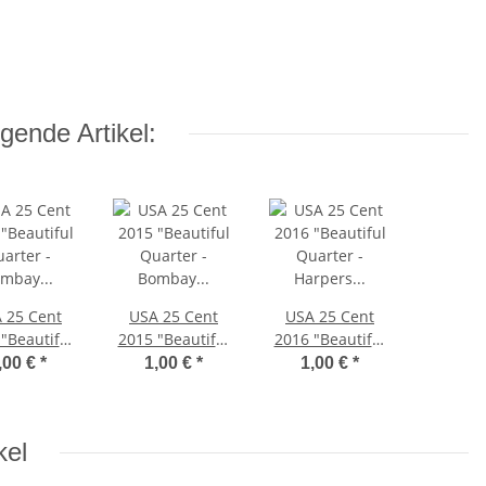
gende Artikel:
 25 Cent
USA 25 Cent
USA 25 Cent
"Beautiful
2015 "Beautiful
2016 "Beautiful
arter -
Quarter -
Quarter -
,00 €
*
1,00 €
*
1,00 €
*
ay Hook" -
Bombay Hook" -
Harpers Ferry" -
P*
D*
S*
kel