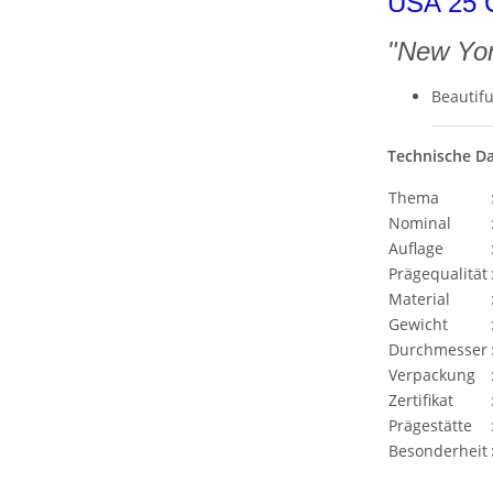
USA 25 C
"New Yor
Beautifu
Technische D
Thema
Nominal
Auflage
Prägequalität
Material
Gewicht
Durchmesser
Verpackung
Zertifikat
Prägestätte
Besonderheit