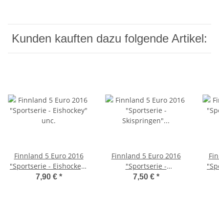
Kunden kauften dazu folgende Artikel:
Finnland 5 Euro 2016
Finnland 5 Euro 2016
Fin
"Sportserie - Eishockey"
"Sportserie -
"Sp
unc.
Skispringen" unc.
7,90 €
*
7,50 €
*