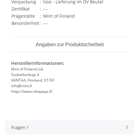
Verpackung
:
lose - Lieferung im DV Beutel
Zertifikat
:
---
Prägestätte
:
Mint of Finland
Besonderheit
:
---
Angaben zur Produktsicherheit
Herstellerinformationen:
Mint of Finland Ltd.
Suokallionkuja 4
VANTAA, Finnland, 01741
info@mint.fi
https://www.rahapaja.fi/
Fragen ?