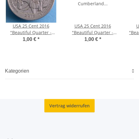
USA 25 Cent 2016
USA 25 Cent 2016
U
"Beautiful Quarter -
"Beautiful Quarter -
"Bea
Theodor Roosevelt" - D*
Cumberland Gap" - D*
1,00 €
*
1,00 €
*
Kategorien
Vertrag widerrufen