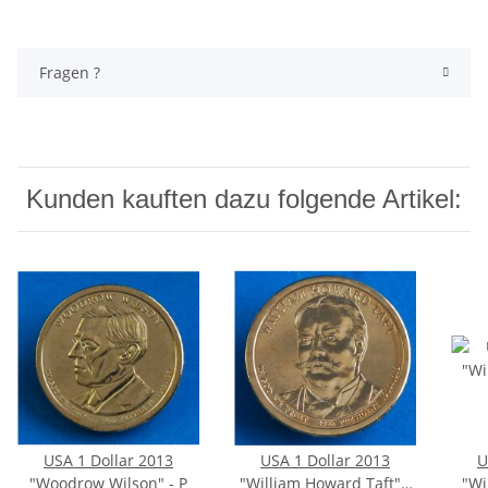
Fragen ?
Kunden kauften dazu folgende Artikel:
USA 1 Dollar 2013
USA 1 Dollar 2013
U
"Woodrow Wilson" - P
"William Howard Taft" -
"Wi