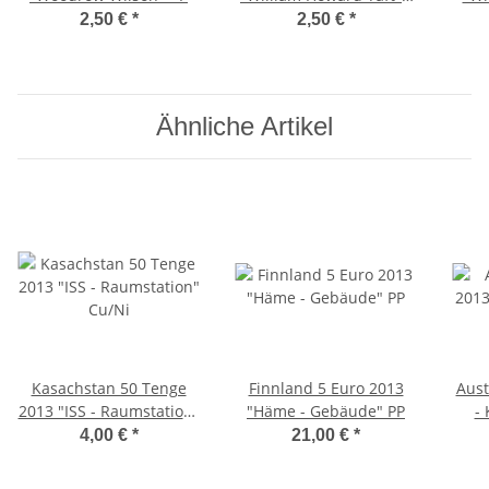
D
2,50 €
*
2,50 €
*
Ähnliche Artikel
Kasachstan 50 Tenge
Finnland 5 Euro 2013
Aust
2013 "ISS - Raumstation"
"Häme - Gebäude" PP
- 
Cu/Ni
4,00 €
*
21,00 €
*