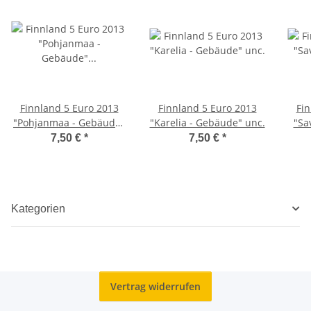
Finnland 5 Euro 2013
Finnland 5 Euro 2013
Fin
"Pohjanmaa - Gebäude"
"Karelia - Gebäude" unc.
"Sa
unc.
7,50 €
*
7,50 €
*
Kategorien
Vertrag widerrufen