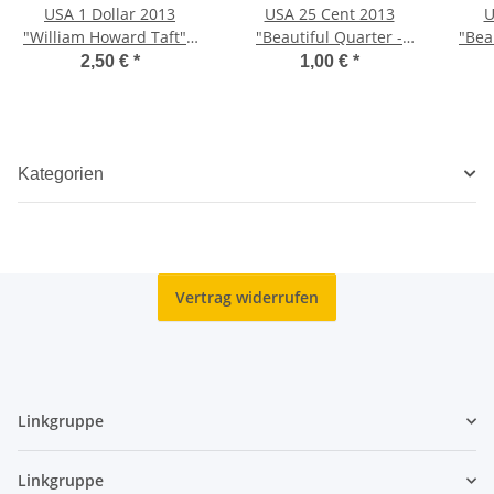
USA 1 Dollar 2013
USA 25 Cent 2013
U
"William Howard Taft" -
"Beautiful Quarter -
"Bea
P
White Mountain" - P
2,50 €
*
1,00 €
*
Kategorien
Vertrag widerrufen
Linkgruppe
Linkgruppe