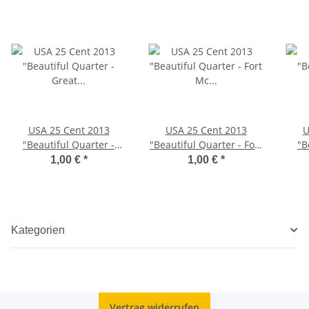
USA 25 Cent 2013
USA 25 Cent 2013
U
"Beautiful Quarter -
"Beautiful Quarter - Fort
"B
Great Basin" - D
Mc Henry" - D
Wh
1,00 €
*
1,00 €
*
Kategorien
Vertrag widerrufen