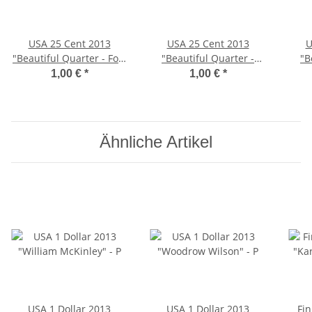
USA 25 Cent 2013
USA 25 Cent 2013
U
"Beautiful Quarter - Fort
"Beautiful Quarter -
"B
Mc Henry" - D
Perry’s Victory" - D
Mou
1,00 €
*
1,00 €
*
Ähnliche Artikel
USA 1 Dollar 2013
USA 1 Dollar 2013
Fin