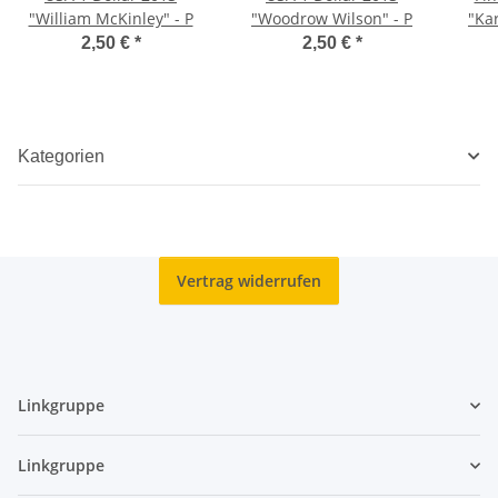
"William McKinley" - P
"Woodrow Wilson" - P
"Ka
2,50 €
*
2,50 €
*
Kategorien
Vertrag widerrufen
Linkgruppe
Linkgruppe