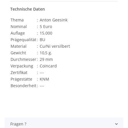
Technische Daten
Thema
:
Anton Geesink
Nominal
:
5 Euro
Auflage
:
15.000
Prägequalität
:
BU
Material
:
Cu/Ni versilbert
Gewicht
:
10,5 g.
Durchmesser
:
29 mm
Verpackung
:
Coincard
Zertifikat
:
---
Prägestätte
:
KNM
Besonderheit
:
---
Fragen ?