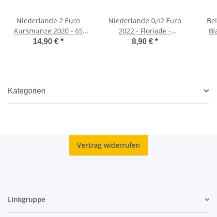
Niederlande 2 Euro
Niederlande 0,42 Euro
Bel
Kursmünze 2020 - 65
2022 - Floriade -
Bl
Jahre Miffy - BU
Coincard
14,90 €
*
8,90 €
*
Coincard
Kategorien
Vertrag widerrufen
Linkgruppe