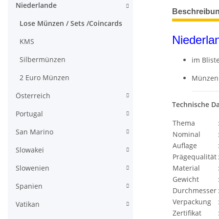
Niederlande
weitere Regis
Beschreibu
Lose Münzen / Sets /Coincards
Niederla
KMS
Silbermünzen
im Blis
2 Euro Münzen
Münzen 
Österreich
Technische D
Portugal
Thema
San Marino
Nominal
Auflage
Slowakei
Prägequalität
Material
Slowenien
Gewicht
Spanien
Durchmesser
Verpackung
Vatikan
Zertifikat