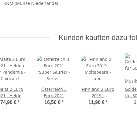
:
KNM (Münze Niederlande)
:
---
Kunden kauften dazu fol
alta 2 Euro
Österreich 3
Finnland 2 Euro
Golde
21 - Helden
Euro 2021
2019 -
für 5
r Pandemie -
"Super Saurier -
Moltebeere -
74,90 €
*
16,50 €
*
11,90 €
*
1
Coincard
Serie #8 -
unc.
Musik
Styracosaurus
- 
Albertensis"