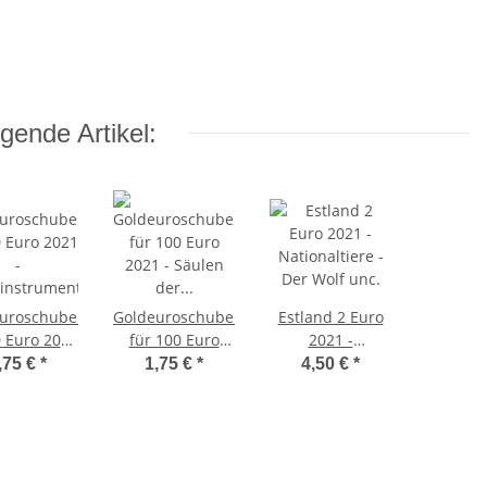
gende Artikel:
uroschuber
Goldeuroschuber
Estland 2 Euro
0 Euro 2021
für 100 Euro
2021 -
-
2021 - Säulen
Nationaltiere -
,75 €
*
1,75 €
*
4,50 €
*
instrumente
der Demokratie
Der Wolf unc.
Pauke - F
- Recht D