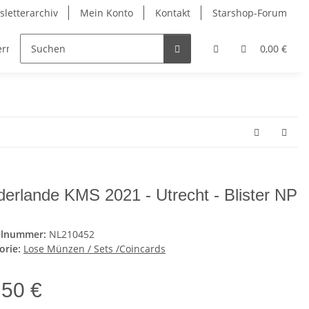
letterarchiv
Mein Konto
Kontakt
Starshop-Forum
dermünzen
Neue Artikel
0,00 €
derlande KMS 2021 - Utrecht - Blister NP
elnummer:
NL210452
orie:
Lose Münzen / Sets /Coincards
,50 €