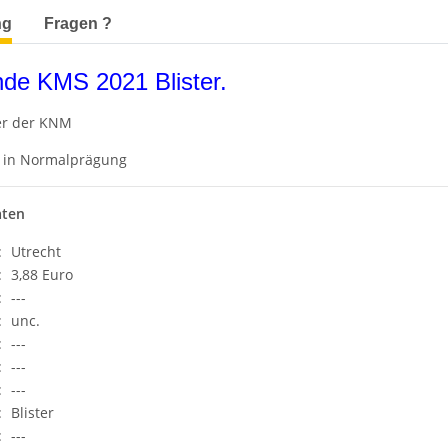
terkarten anzeigen
ng
Fragen ?
nde KMS 2021 Blister.
ter der KNM
in Normalprägung
aten
:
Utrecht
:
3,88 Euro
:
---
:
unc.
:
---
:
---
:
---
:
Blister
:
---