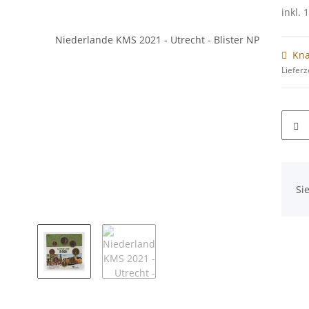
inkl. 
Kna
Lieferz
x
Si