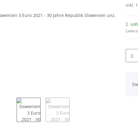
inkl. 
sof
Lieferz
x
Si