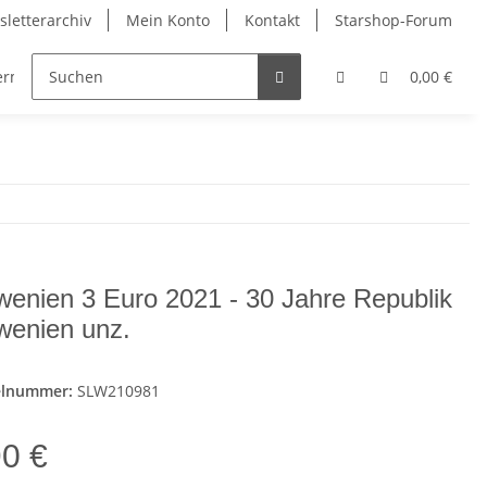
letterarchiv
Mein Konto
Kontakt
Starshop-Forum
dermünzen
Neue Artikel
0,00 €
wenien 3 Euro 2021 - 30 Jahre Republik
wenien unz.
elnummer:
SLW210981
90 €