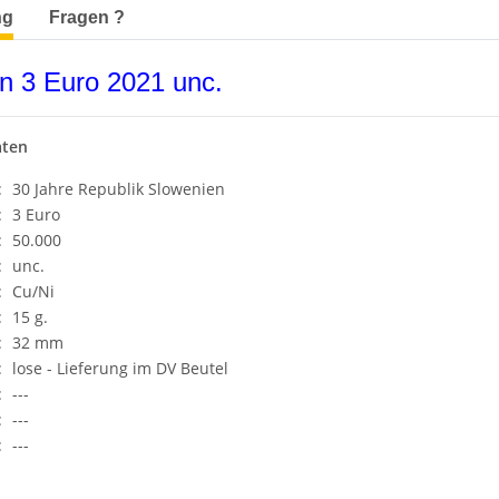
terkarten anzeigen
ng
Fragen ?
n 3 Euro 2021 unc.
aten
:
30 Jahre Republik Slowenien
:
3 Euro
:
50.000
:
unc.
:
Cu/Ni
:
15 g.
:
32 mm
:
lose - Lieferung im DV Beutel
:
---
:
---
:
---