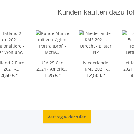
Kunden kauften dazu fol
tland 2 Euro
USA 25 Cent
Niederlande
Lettl
2021 -
2024 - American
KMS 2021 -
2021 
tionaltiere -
Women Quarter
Utrecht - Blister
4,50 €
*
1,25 €
*
12,50 €
*
4
er Wolf unc.
#10 - Zitkala Sa -
NP
P*
Vertrag widerrufen