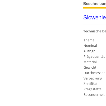
weitere Regis
Beschreibu
Slowenie
Technische D
Thema
Nominal
Auflage
Prägequalität
Material
Gewicht
Durchmesser
Verpackung
Zertifikat
Prägestätte
Besonderheit