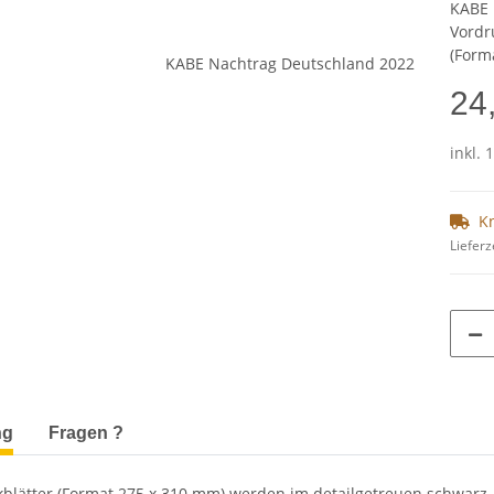
KABE
Vordr
(Form
24
inkl. 
K
Lieferz
terkarten anzeigen
ng
Fragen ?
blätter (Format 275 x 310 mm) werden im detailgetreuen schwarz–