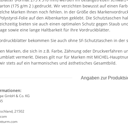
rton (175 g/m 2 ) gedruckt. Wir verzichten bewusst auf einen Farbd
welche Marken Ihnen noch fehlen. In der Größe des Markenvordruck
Polystyrol-Folie auf den Albenkarton geklebt. Die Schutztaschen h
leichzeitig bieten sie auch einen optimalen Schutz gegen Staub un
age sowie eine lange Haltbarkeit für Ihre Vordruckblätter.
ordruckblätter bekommen Sie auch ohne SF-Schutztaschen in der
igen Marken, die sich in z.B. Farbe, Zähnung oder Druckverfahren
bumblatt vermerkt. Dieses gilt nur für Marken mit MICHEL-Hauptnum
wir stets auf ein harmonisches und ästhetisches Gesamtbild.
Angaben zur Produktsi
ormationen:
ppe GmbH & Co. KG
45
tschland, 21502
.com
chtturm.com