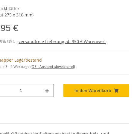
uckblätter
at 275 x 310 mm)
,95 €
19% USt. ,
versandfreie Lieferung ab 350 € Warenwert
napper Lagerbestand
eit:
3 - 4 Werktage
(DE - Ausland abweichend)
In den Warenkorb
weiß Offsetdruckauf alterungsbeständigem, holz- und