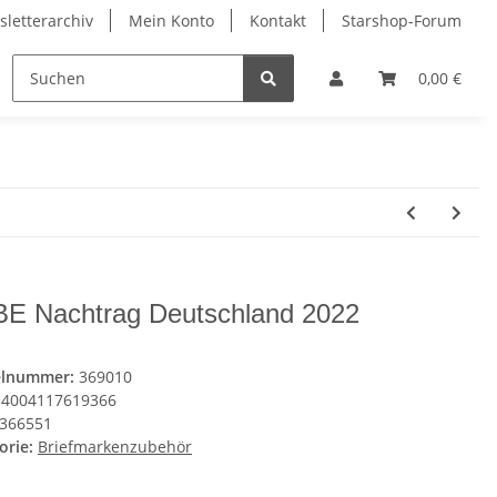
letterarchiv
Mein Konto
Kontakt
Starshop-Forum
ndermünzen
Neue Artikel
0,00 €
E Nachtrag Deutschland 2022
elnummer:
369010
4004117619366
366551
orie:
Briefmarkenzubehör