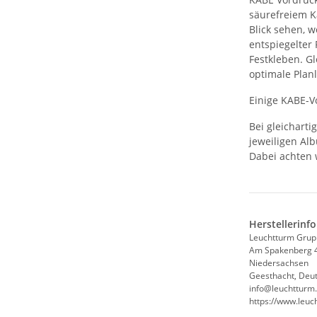
säurefreiem Ka
Blick sehen, 
entspiegelter 
Festkleben. G
optimale Planl
Einige KABE-V
Bei gleichart
jeweiligen Al
Dabei achten 
Herstellerinf
Leuchtturm Gru
Am Spakenberg 
Niedersachsen
Geesthacht, Deu
info@leuchtturm
https://www.leu