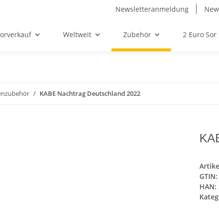
Newsletteranmeldung
News
orverkauf
Weltweit
Zubehör
2 Euro So
enzubehör
KABE Nachtrag Deutschland 2022
KAB
Artik
GTIN:
HAN:
Kateg