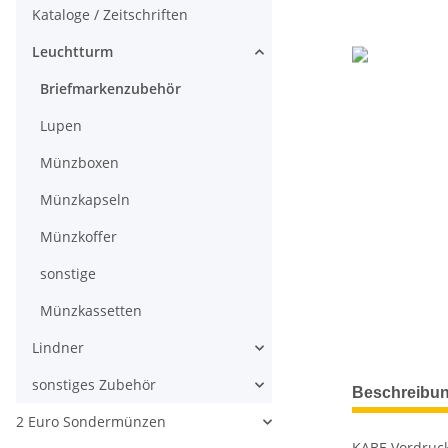
Kataloge / Zeitschriften
Leuchtturm
Briefmarkenzubehör
Lupen
Münzboxen
Münzkapseln
Münzkoffer
sonstige
Münzkassetten
Lindner
weitere Regis
sonstiges Zubehör
Beschreibu
2 Euro Sondermünzen
KABE Vordruck