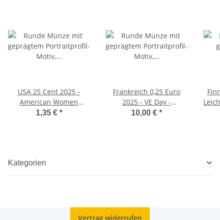
USA 25 Cent 2025 -
Frankreich 0,25 Euro
Fin
American Women
2025 - VE Day -
Leichtath
Quarter #10 - Ida B.
Großbritannien
1,35 €
*
10,00 €
*
Wells - P
Kategorien
Vertrag widerrufen