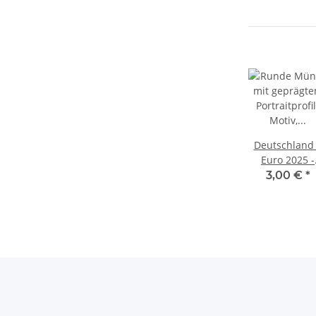
M
Deutschland
Euro 2025 -
Saarland -
3,00 €
*
Saarschleife 
D*