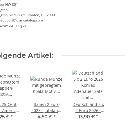
reet NW 801
gton
gton, Vereinigte Staaten, DC 20001
-support@usmcatalog.com
//www.usmint.gov
lgende Artikel:
 25 Cent
Italien 2 Euro
Deutschland 5 x
- American
2025 - Jubiläum
2 Euro 2026 -
n Quarter
- 25 Jahre
Konrad
,25 €
*
4,50 €
*
13,90 €
*
- Dr. Vera
Heiliges Jahr -
Adenauer -
bin - D
unc
ADFGJ*