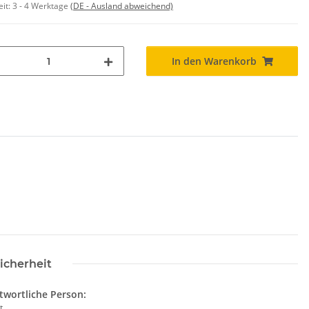
eit:
3 - 4 Werktage
(DE - Ausland abweichend)
In den Warenkorb
icherheit
twortliche Person:
t