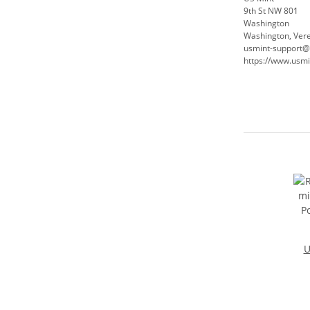
9th St NW 801
Washington
Washington, Vere
usmint-support
https://www.usmi
U
I
As