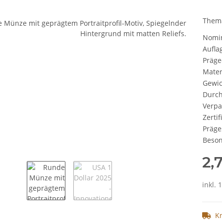
Them
Nomi
Aufla
Präge
Mater
Gewic
Durc
Verp
Zertif
Präge
Beson
2,
inkl. 
K