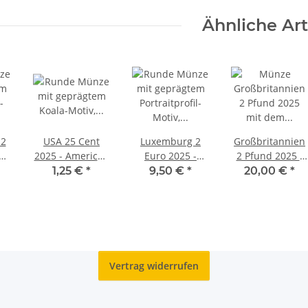
ichigan - D
Arkansas - P
Ähnliche Art
 2
USA 25 Cent
Luxemburg 2
Großbritannien
2025 - American
Euro 2025 -
2 Pfund 2025 -
Women Quarter
Schumann
RRS Discovery
1,25 €
*
9,50 €
*
20,00 €
*
-
#11 - Juliette G.
Erklärung - unc.
BU
Low - S
Vertrag widerrufen