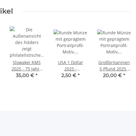
ikel
Slowakei KMS
USA 1 Dollar
Großbritannien
2025 - 75 Jahre
2025 -
5 Pfund 2025 -
POFIS
Sacagawea -
150 Years
35,00 €
*
2,50 €
*
20,00 €
*
Briefmarkendienst
Kawena Pukui -
Liberty BU
- BU
P - unc.