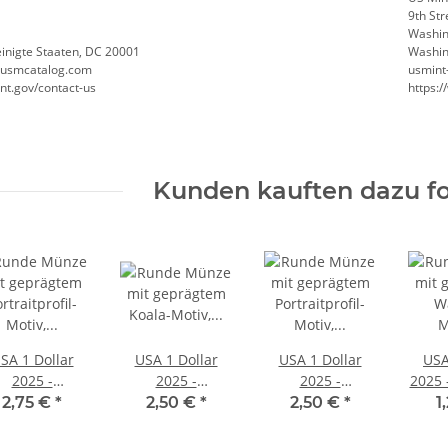
9th St
Washin
inigte Staaten, DC 20001
Washin
@usmcatalog.com
usmint
nt.gov/contact-us
https:
Kunden kauften dazu fo
SA 1 Dollar
USA 1 Dollar
USA 1 Dollar
USA
2025 -
2025 -
2025 -
2025 
nnovationen
Innovationen
Sacagawea -
Wome
2,75 €
*
2,50 €
*
2,50 €
*
1
#27 - Auto
#26 - Raye
Kawena Pukui -
#12 
sembly Line -
Montague -
P - unc.
Ru