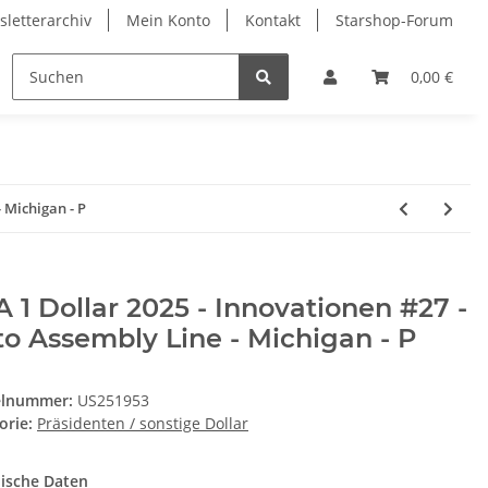
letterarchiv
Mein Konto
Kontakt
Starshop-Forum
ndermünzen
Neue Artikel
0,00 €
 Michigan - P
 1 Dollar 2025 - Innovationen #27 -
o Assembly Line - Michigan - P
elnummer:
US251953
orie:
Präsidenten / sonstige Dollar
ische Daten