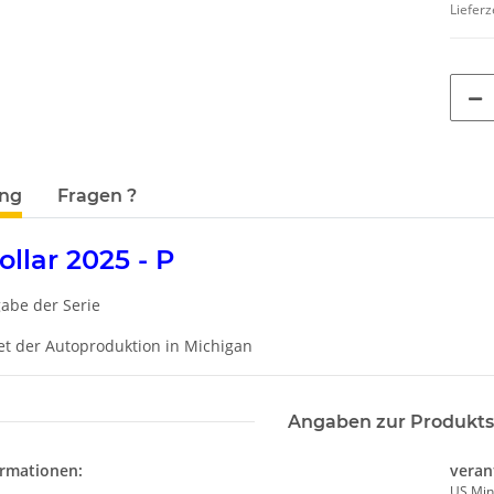
Lieferz
terkarten anzeigen
ung
Fragen ?
ollar 2025 - P
abe der Serie
t der Autoproduktion in Michigan
Angaben zur Produkts
ormationen:
veran
US Min