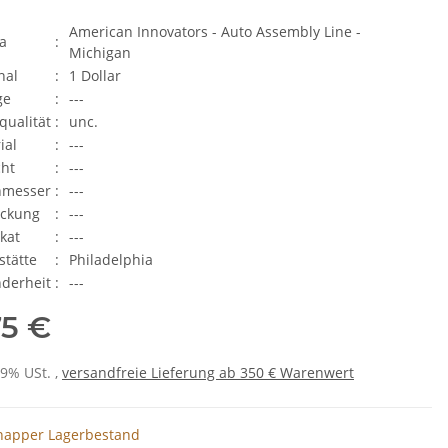
American Innovators - Auto Assembly Line -
a
:
Michigan
nal
:
1 Dollar
ge
:
---
qualität
:
unc.
ial
:
---
ht
:
---
hmesser
:
---
ackung
:
---
ikat
:
---
stätte
:
Philadelphia
derheit
:
---
75 €
19% USt. ,
versandfreie Lieferung ab 350 € Warenwert
napper Lagerbestand