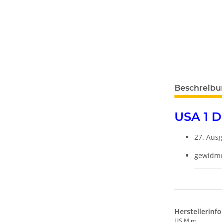
weitere Regis
Beschreib
USA 1 D
27. Ausg
gewidme
Herstellerinf
US Mint