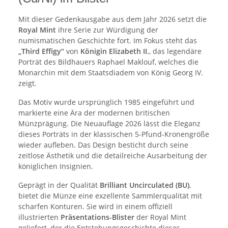
Mit dieser Gedenkausgabe aus dem Jahr 2026 setzt die
Royal Mint
ihre Serie zur Würdigung der
numismatischen Geschichte fort. Im Fokus steht das
„Third Effigy“
von
Königin Elizabeth II.
, das legendäre
Porträt des Bildhauers Raphael Maklouf, welches die
Monarchin mit dem Staatsdiadem von König Georg IV.
zeigt.
Das Motiv wurde ursprünglich 1985 eingeführt und
markierte eine Ära der modernen britischen
Münzprägung. Die Neuauflage 2026 lässt die Eleganz
dieses Porträts in der klassischen 5-Pfund-Kronengröße
wieder aufleben. Das Design besticht durch seine
zeitlose Ästhetik und die detailreiche Ausarbeitung der
königlichen Insignien.
Geprägt in der Qualität
Brilliant Uncirculated (BU)
,
bietet die Münze eine exzellente Sammlerqualität mit
scharfen Konturen. Sie wird in einem offiziell
illustrierten
Präsentations-Blister
der Royal Mint
geliefert, der die Entstehungsgeschichte dieses