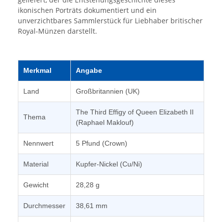
ikonischen Porträts dokumentiert und ein
unverzichtbares Sammlerstück für Liebhaber britischer
Royal-Münzen darstellt.
Merkmal
Angabe
Land
Großbritannien (UK)
The Third Effigy of Queen Elizabeth II
Thema
(Raphael Maklouf)
Nennwert
5 Pfund (Crown)
Material
Kupfer-Nickel (Cu/Ni)
Gewicht
28,28 g
Durchmesser
38,61 mm