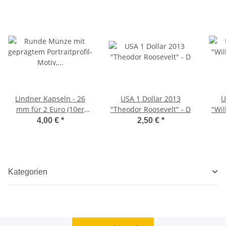
Lindner Kapseln - 26
USA 1 Dollar 2013
U
mm für 2 Euro (10er
"Theodor Roosevelt" - D
"Wil
Pack)
4,00 €
*
2,50 €
*
Kategorien