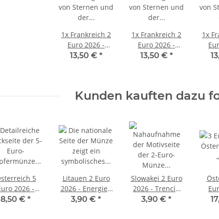
1x
Frankreich 2
1x
Frankreich 2
1x
Fr
Euro 2026 -
Euro 2026 -
Eur
Kleiner Prinz mit
Kleiner Prinz auf
Kleine
13,50 €
*
13,50 €
*
13
Flugzeug - BU
Wolke - BU
Kunden kauften dazu fo
sterreich 5
Litauen 2 Euro
Slowakei 2 Euro
Öst
Euro 2026 -
2026 - Energie -
2026 - Trencin
Eur
Dürers
unc.
unc.
Fan
8,50 €
*
3,90 €
*
3,90 €
*
17
Hasentrio -
Fabel