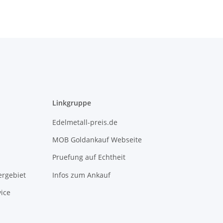
Hippokamp
Bremerhaven -
Bremerhaven -
ADFGJ*
J*
Linkgruppe
Edelmetall-preis.de
MOB Goldankauf Webseite
Pruefung auf Echtheit
rgebiet
Infos zum Ankauf
ice