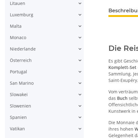
Litauen
weitere Regis
Beschreib
Luxemburg
Malta
Monaco
Die Rei
Niederlande
Österreich
Es gibt Geschi
Komplett-Set
Portugal
Sammlung. Jede
Saint-Exupéry
San Marino
Vom verträu
Slowakei
das
Buch
selbs
Offensichtlich
Slowenien
Kunstwerk in e
Spanien
Die Monnaie d
Vatikan
ihres hohen
W
Gelegenheit d