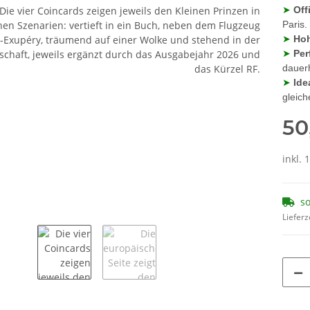
➤
Off
Paris.
➤
Hoh
➤
Per
dauerh
➤
Ide
gleic
50
inkl. 
so
Lieferz