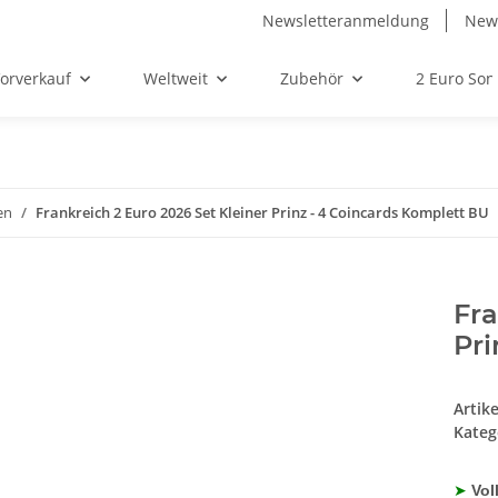
Newsletteranmeldung
News
orverkauf
Weltweit
Zubehör
2 Euro So
en
Frankreich 2 Euro 2026 Set Kleiner Prinz - 4 Coincards Komplett BU
Fra
Pri
Artik
Kateg
➤
Vol