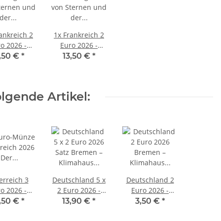
ankreich 2
1x
Frankreich 2
o 2026 -
Euro 2026 -
r Prinz mit
Kleiner Prinz in
,50 €
*
13,50 €
*
Buch - BU
der Wüste - BU
lgende Artikel:
erreich 3
Deutschland 5 x
Deutschland 2
o 2026 -
2 Euro 2026 -
Euro 2026 -
tastische
Bremen -
Bremen -
,50 €
*
13,90 €
*
3,50 €
*
wesen #2 -
Klimahaus
Klimahaus