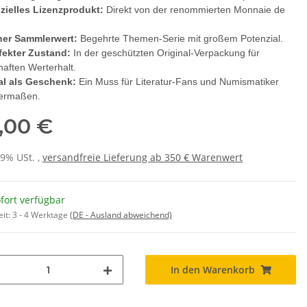
izielles Lizenzprodukt:
Direkt von der renommierten Monnaie de
er Sammlerwert:
Begehrte Themen-Serie mit großem Potenzial.
fekter Zustand:
In der geschützten Original-Verpackung für
aften Werterhalt.
al als Geschenk:
Ein Muss für Literatur-Fans und Numismatiker
hermaßen.
,00 €
19% USt. ,
versandfreie Lieferung ab 350 € Warenwert
fort verfügbar
eit:
3 - 4 Werktage
(DE - Ausland abweichend)
In den Warenkorb