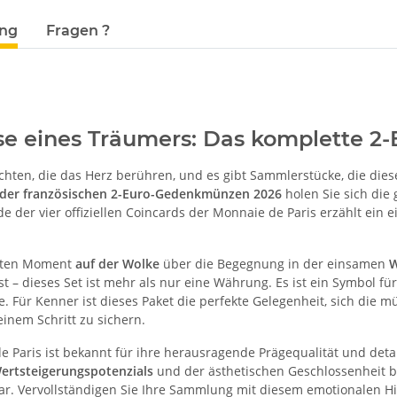
terkarten anzeigen
ung
Fragen ?
se eines Träumers: Das komplette 2-
chten, die das Herz berühren, und es gibt Sammlerstücke, die dies
 der französischen 2-Euro-Gedenkmünzen 2026
holen Sie sich die 
 der vier offiziellen Coincards der Monnaie de Paris erzählt ein e
.
mten Moment
auf der Wolke
über die Begegnung in der einsamen
W
t – dieses Set ist mehr als nur eine Währung. Es ist ein Symbol fü
e. Für Kenner ist dieses Paket die perfekte Gelegenheit, sich die
inem Schritt zu sichern.
e Paris ist bekannt für ihre herausragende Prägequalität und deta
ertsteigerungspotenzials
und der ästhetischen Geschlossenheit be
ar. Vervollständigen Sie Ihre Sammlung mit diesem emotionalen Hig