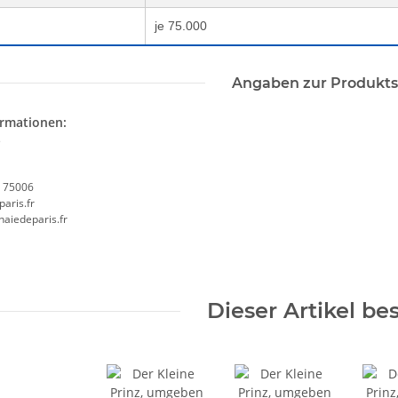
je 75.000
Angaben zur Produkts
ormationen:
s
, 75006
aris.fr
aiedeparis.fr
Dieser Artikel be