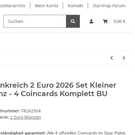
letterarchiv
Mein Konto
Kontakt
Starshop-Forum
ndermünzen
Neue Artikel
0,00 €
nkreich 2 Euro 2026 Set Kleiner
nz - 4 Coincards Komplett BU
elnummer:
FR262954
orie:
2 Euro Münzen
lständigkeit garantiert:
Alle 4 offiziellen Coincards im Spar-Paket.