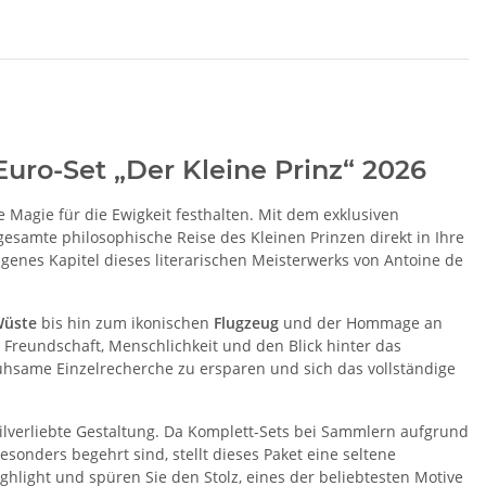
Euro-Set „Der Kleine Prinz“ 2026
e Magie für die Ewigkeit festhalten. Mit dem exklusiven
gesamte philosophische Reise des Kleinen Prinzen direkt in Ihre
igenes Kapitel dieses literarischen Meisterwerks von Antoine de
üste
bis hin zum ikonischen
Flugzeug
und der Hommage an
r Freundschaft, Menschlichkeit und den Blick hinter das
 mühsame Einzelrecherche zu ersparen und sich das vollständige
ilverliebte Gestaltung. Da Komplett-Sets bei Sammlern aufgrund
sonders begehrt sind, stellt dieses Paket eine seltene
hlight und spüren Sie den Stolz, eines der beliebtesten Motive