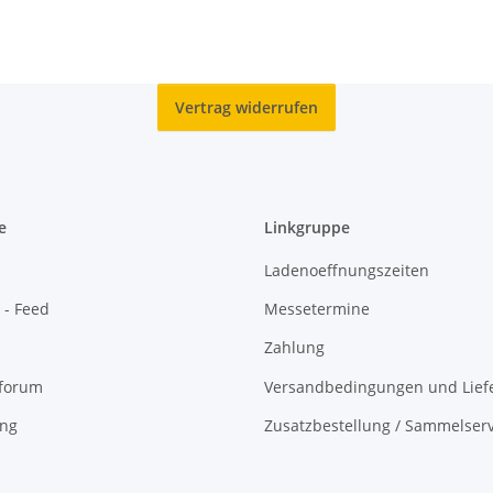
upfer, unc.
Der 
Vertrag widerrufen
e
Linkgruppe
Ladenoeffnungszeiten
 - Feed
Messetermine
Zahlung
oforum
Versandbedingungen und Liefe
ing
Zusatzbestellung / Sammelserv