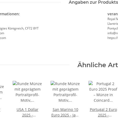
Angaben zur Produkts
ormationen:
veran
Royal 
Llantris
nigtes Königreich, CF72 8YT
Pontycl
com
info@r
t.com
https:/
Ähnliche Art
r
USA 1 Dollar
San Marino 10
Portugal 2 Euro
2025 -
Euro 2025 - Jahr
2025 -