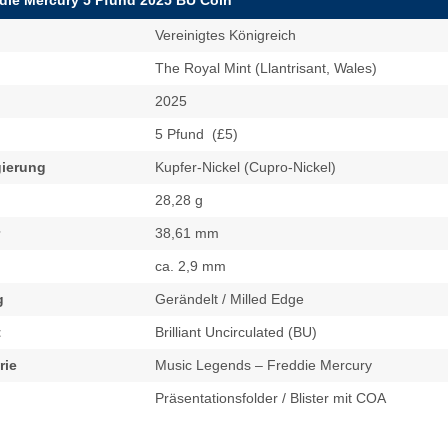
d
Vereinigtes Königreich
The Royal Mint (Llantrisant, Wales)
2025
5 Pfund (£5)
gierung
Kupfer-Nickel (Cupro-Nickel)
28,28 g
38,61 mm
ca. 2,9 mm
g
Gerändelt / Milled Edge
t
Brilliant Uncirculated (BU)
rie
Music Legends – Freddie Mercury
Präsentationsfolder / Blister mit COA