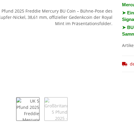
Mercu
➤ Ein
Signa
➤ BU-
Samm
Artike
d