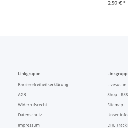
Innovatione
2,50 €
*
#26 - Raye
Montague -
Arkansas - 
Linkgruppe
Linkgrupp
Barrierefreiheitserklärung
Livesuche
AGB
Shop - RSS
Widerrufsrecht
Sitemap
Datenschutz
Unser Inf
Impressum
DHL Track