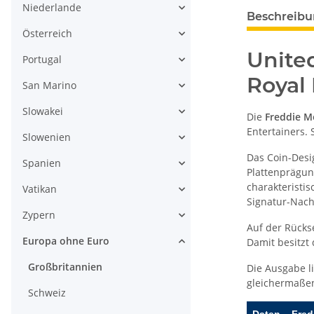
Niederlande
weitere Regis
Beschreib
Österreich
Unite
Portugal
Royal
San Marino
Slowakei
Die
Freddie M
Entertainers.
Slowenien
Das Coin-Desi
Spanien
Plattenprägun
charakteristi
Vatikan
Signatur-Nach
Zypern
Auf der Rückse
Europa ohne Euro
Damit besitz
Großbritannien
Die Ausgabe l
gleichermaßen
Schweiz
Daten – Fred