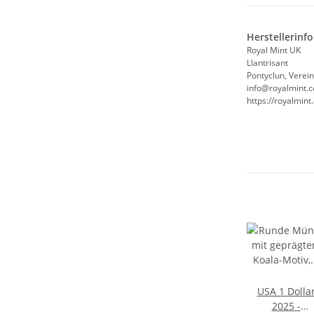
Herstellerinf
Royal Mint UK
Llantrisant
Pontyclun, Verei
info@royalmint.
https://royalmin
USA 1 Dolla
2025 -