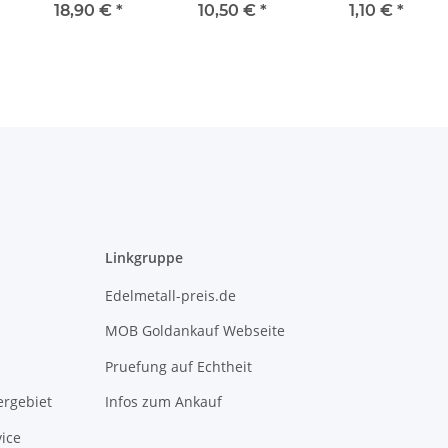
Textdruck - BU
Staatsbesuche
Women Quarter
18,90 €
*
10,50 €
*
1,10 €
*
unc.
#13 - Stacey P.
Milbern - P
Linkgruppe
Edelmetall-preis.de
MOB Goldankauf Webseite
Pruefung auf Echtheit
rgebiet
Infos zum Ankauf
ice