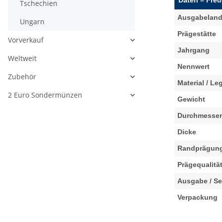
Tschechien
Ausgabelan
Ungarn
Prägestätte
Vorverkauf
Jahrgang
Weltweit
Nennwert
Zubehör
Material / Le
2 Euro Sondermünzen
Gewicht
Durchmesser
Dicke
Randprägun
Prägequalitä
Ausgabe / Se
Verpackung