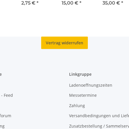
n
Innovationen
des Schweins
Entwicklung PP
2,75 €
*
15,00 €
*
35,00 €
*
#27 - Auto
Assembly Line -
P
Michigan - P
Vertrag widerrufen
e
Linkgruppe
Ladenoeffnungszeiten
 - Feed
Messetermine
Zahlung
oforum
Versandbedingungen und Liefe
ing
Zusatzbestellung / Sammelserv