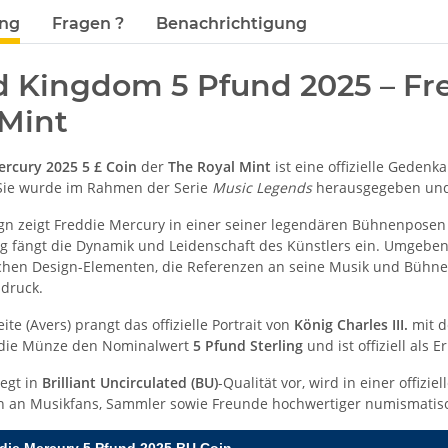
terkarten anzeigen
ung
Fragen ?
Benachrichtigung
d Kingdom 5 Pfund 2025 – Fre
 Mint
ercury 2025 5 £ Coin
der
The Royal Mint
ist eine offizielle Gede
 Sie wurde im Rahmen der Serie
Music Legends
herausgegeben und 
gn zeigt Freddie Mercury in einer seiner legendären Bühnenposen
g fängt die Dynamik und Leidenschaft des Künstlers ein. Umgeben
schen Design-Elementen, die Referenzen an seine Musik und Bühne
druck.
ite (Avers) prangt das offizielle Portrait von
König Charles III.
mit d
t die Münze den Nominalwert
5 Pfund Sterling
und ist offiziell al
iegt in
Brilliant Uncirculated (BU)
-Qualität vor, wird in einer offizie
 an Musikfans, Sammler sowie Freunde hochwertiger numismatisc
die Mercury 5 Pfund 2025 BU Coin