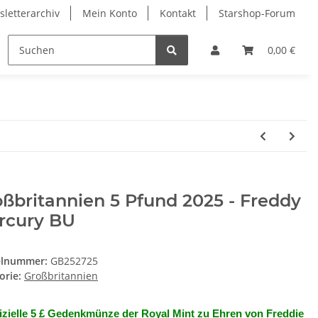
letterarchiv
Mein Konto
Kontakt
Starshop-Forum
ndermünzen
Neue Artikel
0,00 €
ßbritannien 5 Pfund 2025 - Freddy
rcury BU
elnummer:
GB252725
orie:
Großbritannien
izielle 5 £ Gedenkmünze der Royal Mint zu Ehren von Freddie