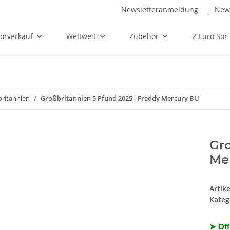
Newsletteranmeldung
News
orverkauf
Weltweit
Zubehör
2 Euro So
ritannien
Großbritannien 5 Pfund 2025 - Freddy Mercury BU
Gro
Me
Artik
Kateg
➤ Off