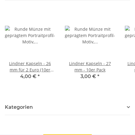
Lindner Kapseln - 26
Lindner Kapseln - 27
Lin
mm für 2 Euro (10er
mm - 10er Pack
Pack)
4,00 €
*
3,00 €
*
Kategorien