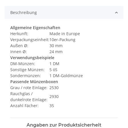
Beschreibung
Allgemeine Eigenschaften
Herkunft:
Made in Europe
Verpackungseinheit:
10er-Packung
Außen Ø:
30 mm
Innen Ø:
24 mm
Verwendungsbeispiele
DM-Münzen:
1 DM
Sonstige Münzen:
5 öS
Sondermünzen:
1 DM-Goldmünze
Passende Münzenboxen
Grau / rote Einlage:
2530
Rauchglas /
2930
dunkelrote Einlage:
Anzahl Fächer:
35
Angaben zur Produktsicherheit