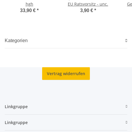
hgh
EU Ratsvorsitz - unc.
Ge
Ukr
33,90 €
*
3,90 €
*
Kategorien
Vertrag widerrufen
Linkgruppe
Linkgruppe