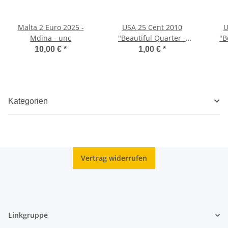
Malta 2 Euro 2025 -
USA 25 Cent 2010
U
Mdina - unc
"Beautiful Quarter -
"B
Yosemity" D
10,00 €
*
1,00 €
*
Kategorien
Vertrag widerrufen
Linkgruppe