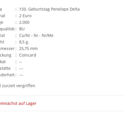
a
:
150. Geburtstag Penelope Delta
nal
:
2 Euro
ge
:
2.000
qualität
:
BU
ial
:
Cu/Ni - Ni - Ni/Me
ht
:
8,5 g.
hmesser
:
25,75 mm
ackung
:
Coincard
ikat
:
--
stätte
:
---
derheit
:
---
l zurzeit vergriffen
emnächst auf Lager