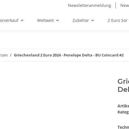
Newsletteranmeldung
News
orverkauf
Weltweit
Zubehör
2 Euro So
nzen
Griechenland 2 Euro 2024 - Penelope Delta - BU Coincard #2
Gri
Del
Arti
Kateg
Techn