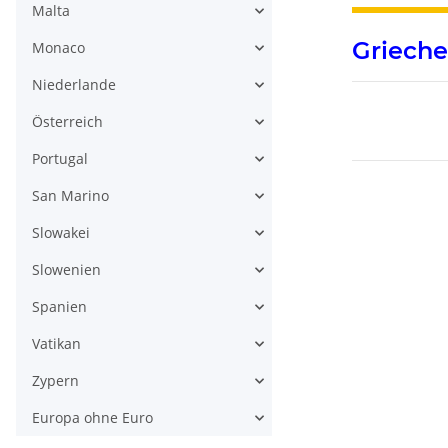
Malta
Grieche
Monaco
Niederlande
Österreich
Portugal
San Marino
Slowakei
Slowenien
Spanien
Deutschland
Vatikan
Euro 2021 -
Sachsen-Anha
3,90 €
*
Zypern
- Magdeburg
Dom - A*
Europa ohne Euro