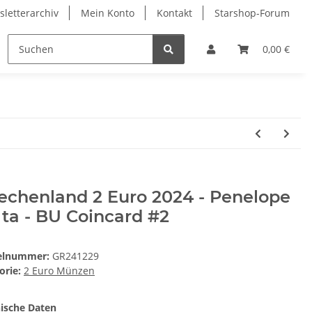
letterarchiv
Mein Konto
Kontakt
Starshop-Forum
ndermünzen
Neue Artikel
0,00 €
echenland 2 Euro 2024 - Penelope
ta - BU Coincard #2
kelnummer:
GR241229
orie:
2 Euro Münzen
ische Daten