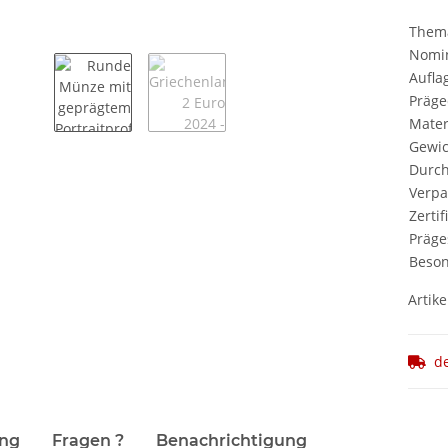
Them
Nomi
Aufla
Präge
Mater
Gewic
Durc
Verp
Zertif
Präge
Beson
Artike
d
terkarten anzeigen
ung
Fragen ?
Benachrichtigung