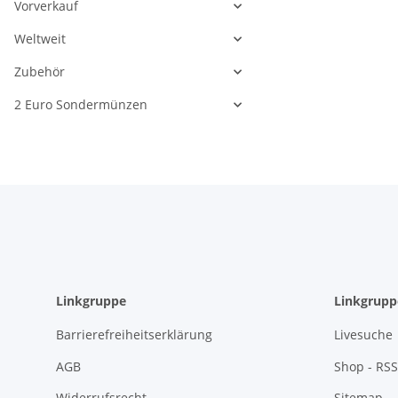
Vorverkauf
Weltweit
Zubehör
Lettland 2 Eu
2024 - Puzur
2 Euro Sondermünzen
unc.
3,90 €
*
Linkgruppe
Linkgrupp
Barrierefreiheitserklärung
Livesuche
AGB
Shop - RSS
Widerrufsrecht
Sitemap