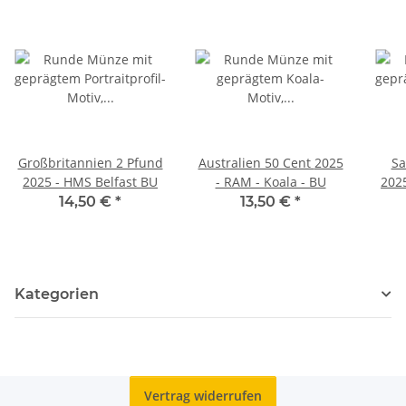
Großbritannien 2 Pfund
Australien 50 Cent 2025
Sa
2025 - HMS Belfast BU
- RAM - Koala - BU
202
14,50 €
*
13,50 €
*
Kategorien
Vertrag widerrufen