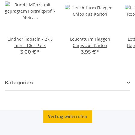
Lindner Kapseln - 27,5
Leuchtturm Flaggen
Let
mm - 10er Pack
Chips aus Karton
3,00 €
*
3,95 €
*
Kategorien
Vertrag widerrufen