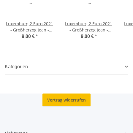
Luxemburg 2 Euro 2021
Luxemburg 2 Euro 2021
Lux
- Großherzog Jean -
- Großherzog Jean -
Reliefprägung
Fotoprägung
Gr
9,00 €
*
9,00 €
*
Kategorien
Vertrag widerrufen