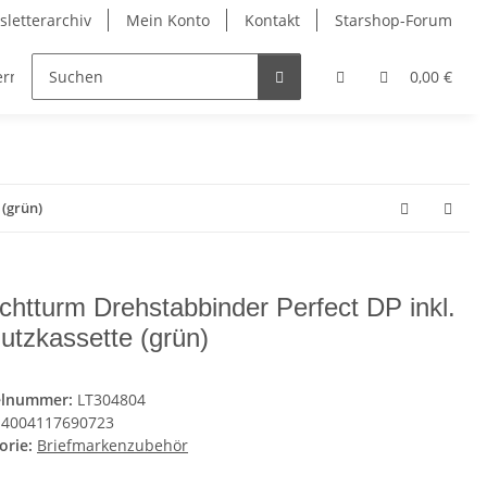
letterarchiv
Mein Konto
Kontakt
Starshop-Forum
dermünzen
Neue Artikel
0,00 €
 (grün)
chtturm Drehstabbinder Perfect DP inkl.
utzkassette (grün)
elnummer:
LT304804
4004117690723
orie:
Briefmarkenzubehör