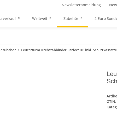
Newsletteranmeldung
News
orverkauf
Weltweit
Zubehör
2 Euro Son
enzubehör
Leuchtturm Drehstabbinder Perfect DP inkl. Schutzkassette
Leu
Sch
Artik
GTIN:
Kateg