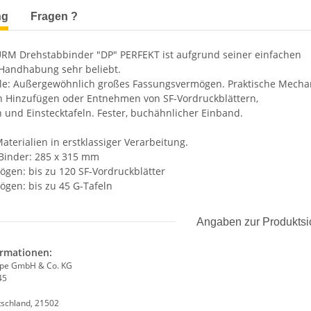
terkarten anzeigen
ng
Fragen ?
M Drehstabbinder "DP" PERFEKT ist aufgrund seiner einfachen
Handhabung sehr beliebt.
ile: Außergewöhnlich großes Fassungsvermögen. Praktische Mecha
 Hinzufügen oder Entnehmen von SF-Vordruckblättern,
n und Einstecktafeln. Fester, buchähnlicher Einband.
terialien in erstklassiger Verarbeitung.
Binder: 285 x 315 mm
gen: bis zu 120 SF-Vordruckblätter
gen: bis zu 45 G-Tafeln
Angaben zur Produktsi
ormationen:
ppe GmbH & Co. KG
45
tschland, 21502