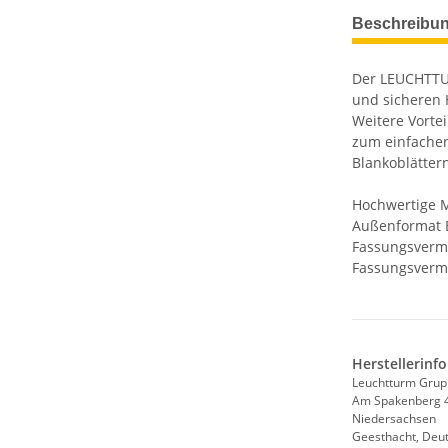
weitere Regis
Beschreibu
Der LEUCHTTUR
und sicheren 
Weitere Vorte
zum einfachen
Blankoblätter
Hochwertige Ma
Außenformat 
Fassungsvermö
Fassungsvermö
Herstellerinf
Leuchtturm Gru
Am Spakenberg 
Niedersachsen
Geesthacht, Deu