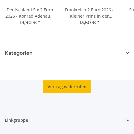
Deutschland 5 x 2 Euro
Frankreich 2 Euro 2026 -
Sa
2026 - Konrad Adenauer
Kleiner Prinz in der
- ADFGJ*
Wüste - BU
"R
13,90 €
*
13,50 €
*
Kategorien
Vertrag widerrufen
Linkgruppe