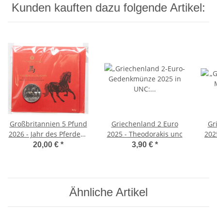
Kunden kauften dazu folgende Artikel:
Großbritannien 5 Pfund
Griechenland 2 Euro
Gr
2026 - Jahr des Pferdes -
2025 - Theodorakis unc
202
BU
20,00 €
*
3,90 €
*
Ähnliche Artikel