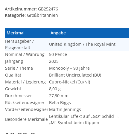
Artikelnummer:
GB252476
Kategorie:
Großbritannien
Merkmal
Angabe
Herausgeber /
United Kingdom / The Royal Mint
Prägeanstalt
Nominal / Währung
50 Pence
Jahrgang
2025
Serie / Thema
Monopoly – 90 Jahre
Qualität
Brilliant Uncirculated (BU)
Material / Legierung
Cupro-Nickel (Cu/Ni)
Gewicht
8,00 g
Durchmesser
27,30 mm
Rückseitendesigner
Bella Biggs
Vorderseitendesigner
Martin Jennings
Lentikular-Effekt auf „GO“ Schild →
Besondere Merkmale
„M“-Symbol beim Kippen