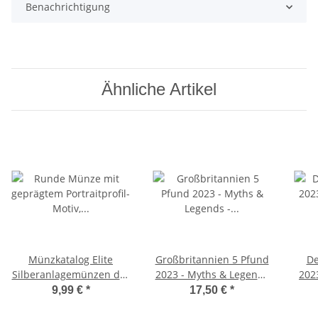
Benachrichtigung
Ähnliche Artikel
Münzkatalog Elite
Großbritannien 5 Pfund
De
Silberanlagemünzen der
2023 - Myths & Legends
2023
Welt 22/23
- Morgan Le Fay - BU
9,99 €
*
17,50 €
*