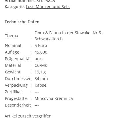
Artikelnummer:
SLK23845
Kategorie:
Lose Münzen und Sets
Technische Daten
Flora & Fauna in der Slowakei Nr.5 -
Thema
:
Schwarzstorch
Nominal
:
5 Euro
Auflage
:
45.000
Prägequalität
:
unc.
Material
:
Cu/Ms
Gewicht
:
19,1 g
Durchmesser
:
34 mm
Verpackung
:
Kapsel
Zertifikat
:
---
Prägestätte
:
Mincovna Kremnica
Besonderheit
:
---
Artikel zurzeit vergriffen