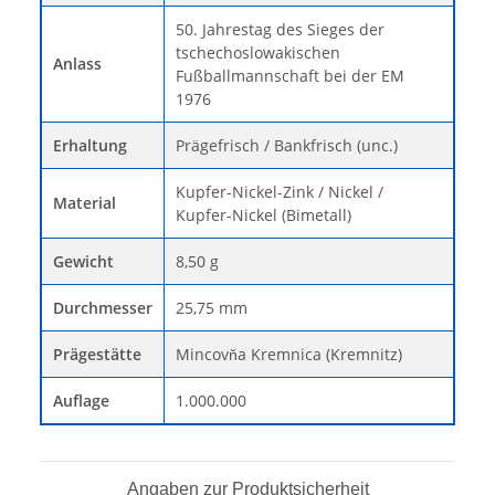
50. Jahrestag des Sieges der
tschechoslowakischen
Anlass
Fußballmannschaft bei der EM
1976
Erhaltung
Prägefrisch / Bankfrisch (unc.)
Kupfer-Nickel-Zink / Nickel /
Material
Kupfer-Nickel (Bimetall)
Gewicht
8,50 g
Durchmesser
25,75 mm
Prägestätte
Mincovňa Kremnica (Kremnitz)
Auflage
1.000.000
Angaben zur Produktsicherheit