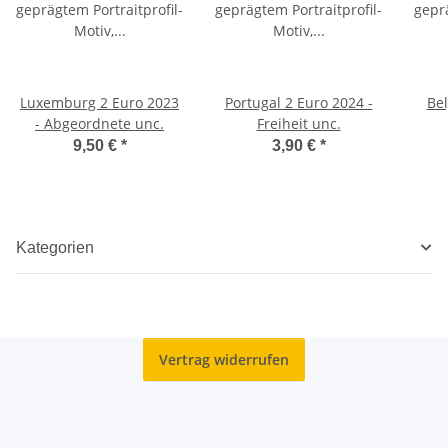
Luxemburg 2 Euro 2023
Portugal 2 Euro 2024 -
Bel
- Abgeordnete unc.
Freiheit unc.
Fr
9,50 €
*
3,90 €
*
Kategorien
Vertrag widerrufen