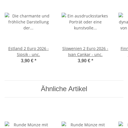
Estland 2 Euro 2026 -
Slowenien 2 Euro 2026 -
Fin
Sipsik - unc.
Ivan Cankar - unc.
3,90 €
*
3,90 €
*
Ähnliche Artikel