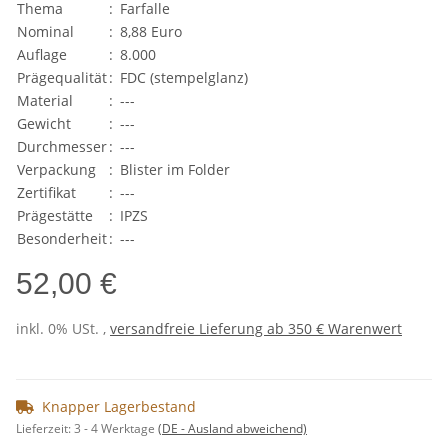
Thema
:
Farfalle
Nominal
:
8,88 Euro
Auflage
:
8.000
Prägequalität
:
FDC (stempelglanz)
Material
:
---
Gewicht
:
---
Durchmesser
:
---
Verpackung
:
Blister im Folder
Zertifikat
:
---
Prägestätte
:
IPZS
Besonderheit
:
---
52,00 €
inkl. 0% USt. ,
versandfreie Lieferung ab 350 € Warenwert
Knapper Lagerbestand
Lieferzeit:
3 - 4 Werktage
(DE - Ausland abweichend)