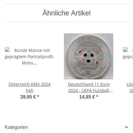
Ähnliche Artikel
Österreich KMS 2024
Deutschland 11 Euro
Lit
hgh
2024 - UEFA Fussball
S
EM*
39,95 €
*
14,85 €
*
Kategorien