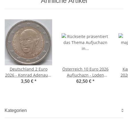
Ähnliche Artikel
Deutschland 2 Euro
Österreich 10 Euro 2026
Ka
2026 - Konrad Adenauer
Aufjuchazn - Loden
202
- F*
(Silber PP im Etui)
3,50 €
*
62,50 €
*
Kategorien