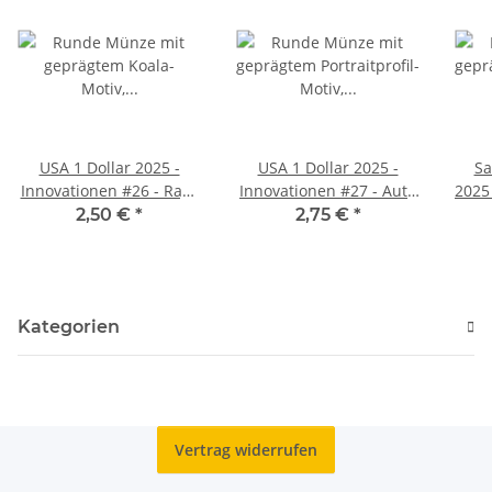
USA 1 Dollar 2025 -
USA 1 Dollar 2025 -
Sa
Innovationen #26 - Raye
Innovationen #27 - Auto
2025
Montague - Arkansas - P
Assembly Line -
2,50 €
*
2,75 €
*
Michigan - P
Kategorien
Vertrag widerrufen