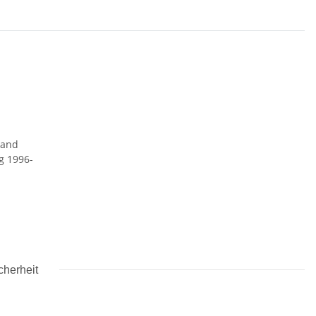
rand
ng 1996-
cherheit