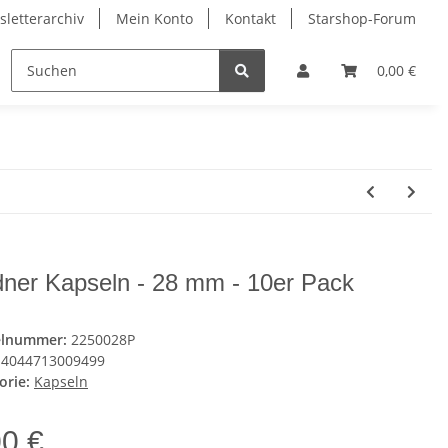
letterarchiv
Mein Konto
Kontakt
Starshop-Forum
ndermünzen
Neue Artikel
0,00 €
dner Kapseln - 28 mm - 10er Pack
elnummer:
2250028P
4044713009499
orie:
Kapseln
00 €