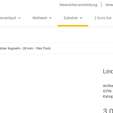
Newsletteranmeldung
News
orverkauf
Weltweit
Zubehör
2 Euro So
dner Kapseln - 28 mm - 10er Pack
Lin
Artik
GTIN:
Kateg
3,