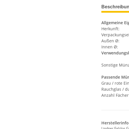
weitere Regis
Beschreibu
Allgemeine Ei
Herkunft:
Verpackungsei
Außen Ø:
Innen Ø:
Verwendungsb
Sonstige Mün
Passende Mü
Grau / rote Ei
Rauchglas / du
Anzahl Fächer
Herstellerinf
Lindner Falzlos