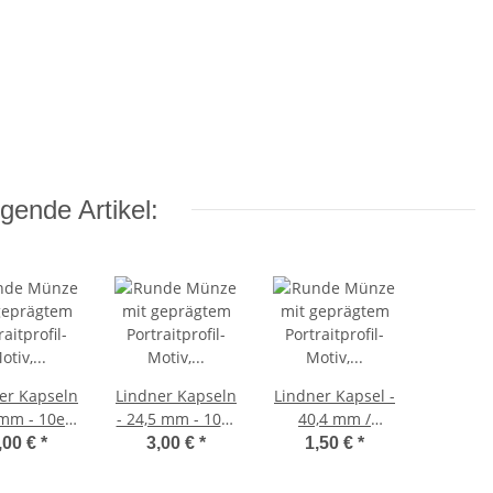
gende Artikel:
er Kapseln
Lindner Kapseln
Lindner Kapsel -
 mm - 10er
- 24,5 mm - 10er
40,4 mm /
Pack
Pack
Innenhöhe: 6,6
,00 €
*
3,00 €
*
1,50 €
*
mm (für z.B. 2
oz. Schildkröte)