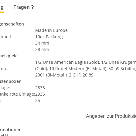
terkarten anzeigen
ng
Fragen ?
genschaften
Made in Europe
nheit:
10er-Packung
34 mm
28 mm
eispiele
1/2 Unze American Eagle (Gold), 1/2 Unze Krüger
zen:
(Gold), 10 Rubel Modern (Bi-Metall), 50 öS Schilli
2001 (Bi-Metall), 2 CHF, 20 öS
nzenboxen
nlage:
2535
nkelrote Einlage:
2935
:
35
Angaben zur Produktsi
ormationen:
 GmbH