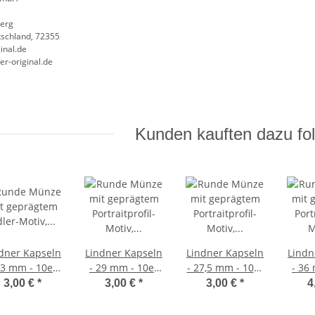
erg
schland, 72355
inal.de
er-original.de
Kunden kauften dazu fol
dner Kapseln
Lindner Kapseln
Lindner Kapseln
Lindn
33 mm - 10er
- 29 mm - 10er
- 27,5 mm - 10er
- 36
Pack
Pack
Pack
3,00 €
*
3,00 €
*
3,00 €
*
4