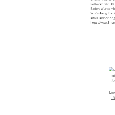
Rottweilerstr. 38
Baden-Württemb
Schömberg, Deut
info@lindner-orig
https://www.lindn
Lin
- 