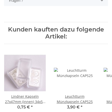
Fragen ?
Kunden kauften dazu folgende
Artikel:
Lindner Kapseln
Leuchtturm
27x47mm (innen) 34x54
Münzkapseln CAPS25
Mü
(Aussen) rechteckig, 1
0,75 €
*
3,90 €
*