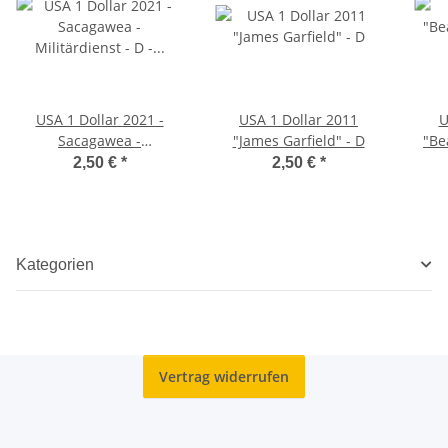
USA 1 Dollar 2021 -
USA 1 Dollar 2011
U
Sacagawea -
"James Garfield" - D
"Be
Militärdienst - D - unc.*
2,50 €
*
2,50 €
*
Kategorien
Vertrag widerrufen