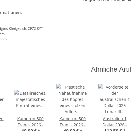
ormationen:
nigtes Königreich, CF72 8YT
com
t.com
Ähnliche Arti
en
Kamerun 500
Kamerun 500
Australien 1
 -
Francs 2026 -
Francs 2026 -
Dollar 2026 -
Cinco Grandes -
Cinco Grandes -
Lunar III - Jahr