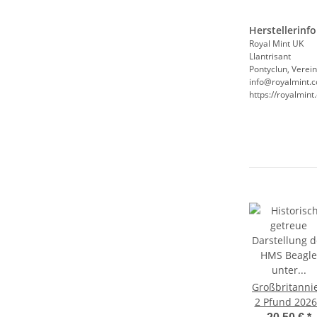
Herstellerinf
Royal Mint UK
Llantrisant
Pontyclun, Verei
info@royalmint.
https://royalmin
Großbritanni
2 Pfund 2026
HMS Beagle