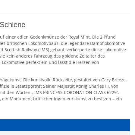
 Schiene
 auf einer edlen Gedenkmünze der Royal Mint. Die 2 Pfund
es britischen Lokomotivbaus: die legendäre Dampflokomotive
d Scottish Railway (LMS) gebaut, verkörperte diese Lokomotive
ie kein anderes Fahrzeug das goldene Zeitalter des
 Lokomotive perfekt ein und lässt die Herzen von
gekunst. Die kunstvolle Rückseite, gestaltet von Gary Breeze,
izielle Staatsporträt Seiner Majestät König Charles III. von
rift mit den Worten „LMS PRINCESS CORONATION CLASS 6229“.
, ein Monument britischer Ingenieurskunst zu besitzen – ein