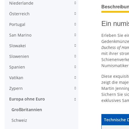
Niederlande
weitere Regis
Beschreibu
Österreich
Ein numi
Portugal
San Marino
Erleben Sie e
Gedenkmünze d
Slowakei
Duchess of Ham
mit ihrer str
Slowenien
Schienenverke
Numismatiker
Spanien
Diese exquisi
Vatikan
zeigt die maje
Martin Jennin
Zypern
Sichern Sie s
Europa ohne Euro
exklusives Sa
Großbritannien
Technische 
Schweiz