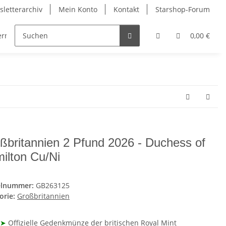
letterarchiv
Mein Konto
Kontakt
Starshop-Forum
dermünzen
Neue Artikel
0,00 €
ßbritannien 2 Pfund 2026 - Duchess of
ilton Cu/Ni
elnummer:
GB263125
orie:
Großbritannien
➤
Offizielle Gedenkmünze der britischen Royal Mint