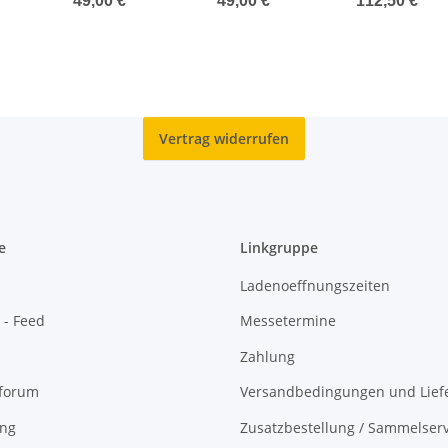
49,00 €
*
49,00 €
*
112,50 €
*
Jaguar
Adler
des Pferdes -
Barren coloriert
in Coincard
Vertrag widerrufen
e
Linkgruppe
Ladenoeffnungszeiten
 - Feed
Messetermine
Zahlung
oforum
Versandbedingungen und Liefe
ing
Zusatzbestellung / Sammelserv