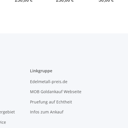
250,00 €
*
250,00 €
*
50,00 €
*
antique finish
2 oz - antique
finish
Linkgruppe
Edelmetall-preis.de
MOB Goldankauf Webseite
Pruefung auf Echtheit
rgebiet
Infos zum Ankauf
ice