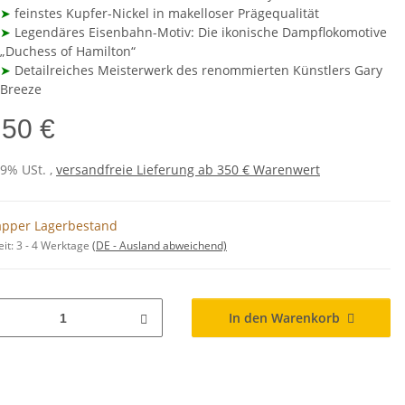
➤
feinstes Kupfer-Nickel in makelloser Prägequalität
➤
Legendäres Eisenbahn-Motiv: Die ikonische Dampflokomotive
„Duchess of Hamilton“
➤
Detailreiches Meisterwerk des renommierten Künstlers Gary
Breeze
,50 €
19% USt. ,
versandfreie Lieferung ab 350 € Warenwert
pper Lagerbestand
eit:
3 - 4 Werktage
(DE - Ausland abweichend)
In den Warenkorb