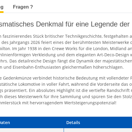
terkarten anzeigen
ng
Fragen ?
smatisches Denkmal für eine Legende der
in faszinierendes Stück britischer Technikgeschichte, festgehalten
es Jahrgangs 2026 feiert eines der berühmtesten Meisterwerke d
ilton
. Im Jahr 1938 in den Crewe Works für die London, Midland an
omlinienförmigen Verkleidung und dem eleganten Art-Deco-Design w
hrs. Das detailreiche Design fängt die Dynamik der majestätischen
n und Eisenbahn-Enthusiasten gleichermaßen höherschlagen.
te Gedenkmünze verbindet historische Bedeutung mit vollendeter Prä
stätische Lokomotive in voller Fahrt, während die Vorderseite das off
gs präsentiert. Ein absolutes Highlight ist die vertiefte Randsch
ich dieses Meisterwerk für Ihre Sammlung und spüren Sie den Stolz
mmlerstück mit hervorragendem Wertsteigerungspotenzial!
Daten
Details