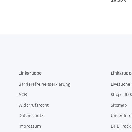
20,50 €
*
Cu/Ni
Linkgruppe
Linkgrupp
Barrierefreiheitserklärung
Livesuche
AGB
Shop - RSS
Widerrufsrecht
Sitemap
Datenschutz
Unser Inf
Impressum
DHL Track