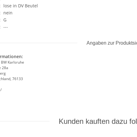
:
lose in DV Beutel
:
nein
:
G
:
---
Angaben zur Produktsi
ormationen:
e BW Karlsruhe
e 28a
erg
chland, 76133
/
Kunden kauften dazu fol