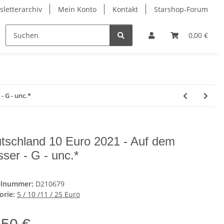
letterarchiv
Mein Konto
Kontakt
Starshop-Forum
ndermünzen
Neue Artikel
0,00 €
 G - unc.*
tschland 10 Euro 2021 - Auf dem
ser - G - unc.*
elnummer:
D210679
orie:
5 / 10 /11 / 25 Euro