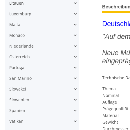
Litauen
weitere Regis
Beschreibu
Luxemburg
Deutschl
Malta
"Auf dem
Monaco
Niederlande
Neue Mün
Österreich
eingepräg
Portugal
Technische D
San Marino
Thema
Slowakei
Nominal
Slowenien
Auflage
Prägequalität
Spanien
Material
Vatikan
Gewicht
Durchmesser