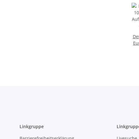
De
Eu
dem
Linkgruppe
Linkgrupp
Barrierefreiheitserklärung
Livesuche