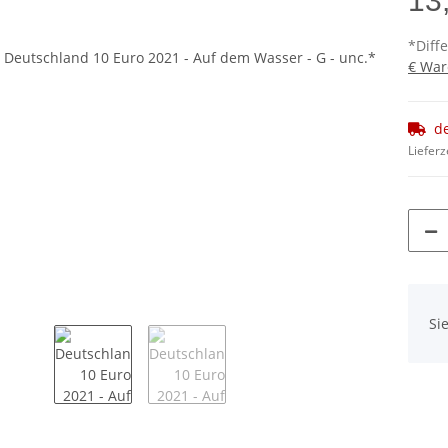
13
*Diff
€ War
d
Lieferz
x
Si