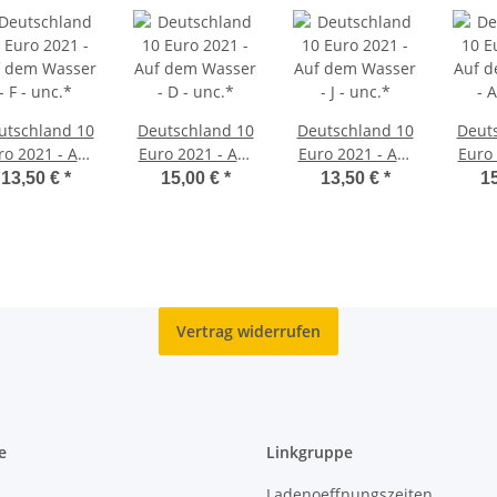
utschland 10
Deutschland 10
Deutschland 10
Deut
ro 2021 - Auf
Euro 2021 - Auf
Euro 2021 - Auf
Euro 
 Wasser - F -
dem Wasser - D
dem Wasser - J -
dem 
13,50 €
*
15,00 €
*
13,50 €
*
1
unc.*
- unc.*
unc.*
-
Vertrag widerrufen
e
Linkgruppe
Ladenoeffnungszeiten