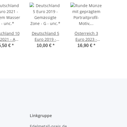
schland 10
Deutschland 5
Österreich 3
2021 - Auf
Euro 2019 -
Euro 2023 -
Wasser - A
Gemässigte
Meereswelten -
5,50 €
*
10,00 €
*
16,90 €
*
 unc.*
Zone - G - unc.*
Serie #5 -
Steinkoralle
Linkgruppe
Edelmetall-preis.de