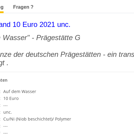
terkarten anzeigen
ng
Fragen ?
and 10 Euro 2021 unc.
 Wasser" - Prägestätte G
ze der deutschen Prägestätten - ein trans
t .
aten
:
Auf dem Wasser
:
10 Euro
:
---
:
unc.
:
Cu/Ni (Niob beschichtet)/ Polymer
:
---
:
---