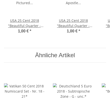
USA 25 Cent 2018
USA 25 Cent 2018
U
"Beautiful Quarter -
"Beautiful Quarter -
"B
Pictured Rocks" - P*
Apostle Islands" - D*
Vo
1,00 €
*
1,00 €
*
Ähnliche Artikel