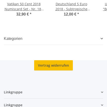
Vatikan 50 Cent 2018
Deutschland 5 Euro
U
Numiscard Set - Nr. 18 -
2018 - Subtropische
"B
21*
Zone - G - unc.*
B
32,90 €
*
12,00 €
*
Kategorien
Vertrag widerrufen
Linkgruppe
Linkgruppe