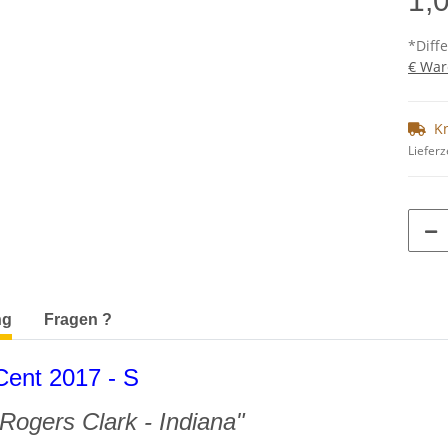
1,
*Diff
€ War
K
Lieferz
terkarten anzeigen
ng
Fragen ?
ent 2017 - S
Rogers Clark - Indiana"