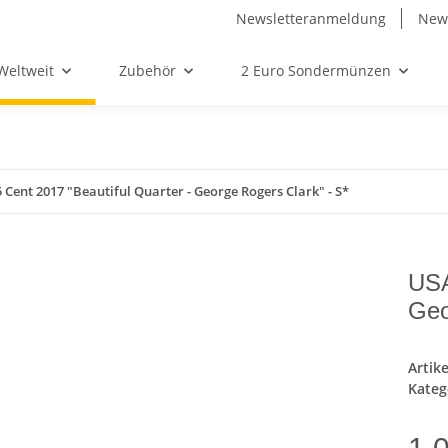
Newsletteranmeldung
News
Weltweit
Zubehör
2 Euro Sondermünzen
 Cent 2017 "Beautiful Quarter - George Rogers Clark" - S*
USA
Geo
Artik
Kateg