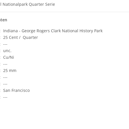
l Nationalpark Quarter Serie
aten
:
Indiana - George Rogers Clark National History Park
:
25 Cent / Quarter
:
---
:
unc.
:
Cu/Ni
:
---
:
25 mm
:
---
:
---
:
San Francisco
:
---