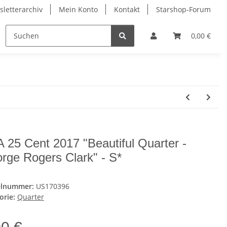
letterarchiv
Mein Konto
Kontakt
Starshop-Forum
Neue Artikel
0,00 €
 25 Cent 2017 "Beautiful Quarter -
rge Rogers Clark" - S*
elnummer:
US170396
orie:
Quarter