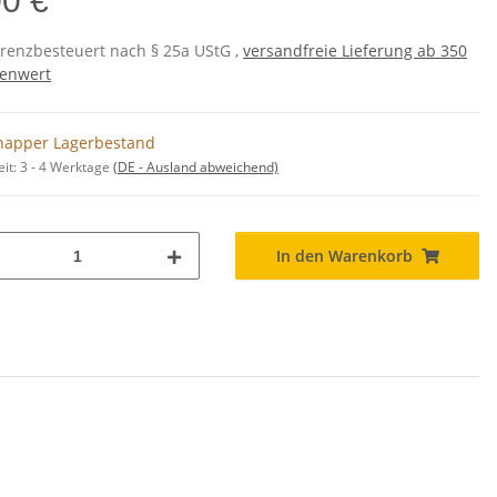
00 €
erenzbesteuert nach § 25a UStG ,
versandfreie Lieferung ab 350
enwert
napper Lagerbestand
eit:
3 - 4 Werktage
(DE - Ausland abweichend)
In den Warenkorb