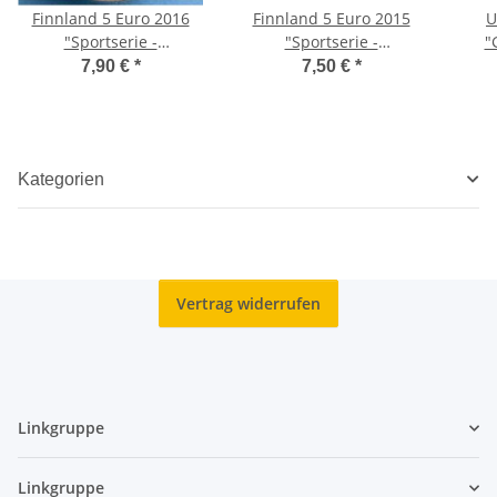
Finnland 5 Euro 2016
Finnland 5 Euro 2015
U
"Sportserie -
"Sportserie -
"
Leichtathletik" unc.
Eiskunstlauf" unc.
7,90 €
*
7,50 €
*
Kategorien
Vertrag widerrufen
Linkgruppe
Linkgruppe