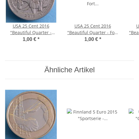
USA 25 Cent 2016
USA 25 Cent 2016
U
"Beautiful Quarter -
"Beautiful Quarter - Fort
"Bea
Theodor Roosevelt" - S*
Moultrie" - P*
1,00 €
*
1,00 €
*
Ähnliche Artikel