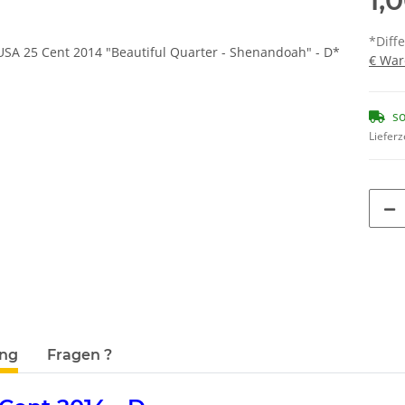
1,
*Diff
€ War
so
Lieferz
terkarten anzeigen
ung
Fragen ?