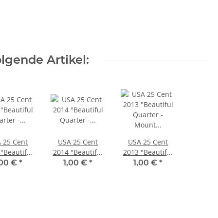
lgende Artikel:
 25 Cent
USA 25 Cent
USA 25 Cent
"Beautiful
2014 "Beautiful
2013 "Beautiful
arter -
Quarter -
Quarter - Mount
,00 €
*
1,00 €
*
1,00 €
*
andoah" -
Everglades" - D*
Rushmore" - D
P*