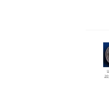
U
20
Qu
Mou