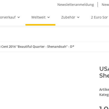
Newsletteranmeldung
News
orverkauf
Weltweit
Zubehör
2 Euro So
 Cent 2014 "Beautiful Quarter - Shenandoah" - D*
USA
Sh
Artik
Kateg