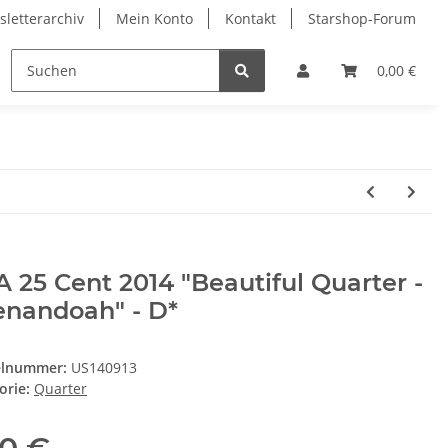
letterarchiv
Mein Konto
Kontakt
Starshop-Forum
ndermünzen
Neue Artikel
0,00 €
 25 Cent 2014 "Beautiful Quarter -
enandoah" - D*
elnummer:
US140913
orie:
Quarter