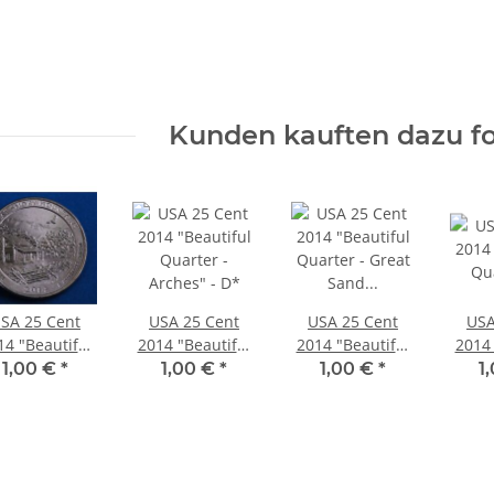
Kunden kauften dazu fo
SA 25 Cent
USA 25 Cent
USA 25 Cent
USA
14 "Beautiful
2014 "Beautiful
2014 "Beautiful
2014 
arter - Great
Quarter -
Quarter - Great
Qu
1,00 €
*
1,00 €
*
1,00 €
*
1
Smoky
Arches" - D*
Sand Dunes" -
Shen
ntains" - D*
D*