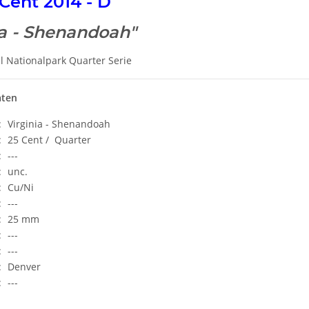
Cent 2014 - D
ia - Shenandoah"
l Nationalpark Quarter Serie
aten
:
Virginia - Shenandoah
:
25 Cent / Quarter
:
---
:
unc.
:
Cu/Ni
:
---
:
25 mm
:
---
:
---
:
Denver
:
---