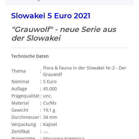
Slowakei 5 Euro 2021
"Grauwolf" - neue Serie aus
der Slowakei
Technische Daten
Flora & Fauna in der Slowakei Nr.2 - Der
Thema
:
Grauwolf
Nominal
:
5 Euro
Auflage
:
45.000
Prägequalität
:
unc.
Material
:
Cu/Ms
Gewicht
:
19,1 g
Durchmesser
:
34 mm
Verpackung
:
Kapsel
Zertifikat
:
---
Prägestätte
:
Mincovna Kremnica