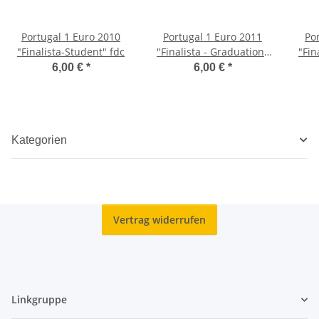
Portugal 1 Euro 2010
Portugal 1 Euro 2011
Po
"Finalista-Student" fdc
"Finalista - Graduation"
"Fin
fdc
6,00 €
*
6,00 €
*
Kategorien
Vertrag widerrufen
Linkgruppe