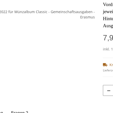
Vord
jewei
Hinte
Ausg
7,
inkl. 
K
Lieferz
terkarten anzeigen
ng
Fragen ?