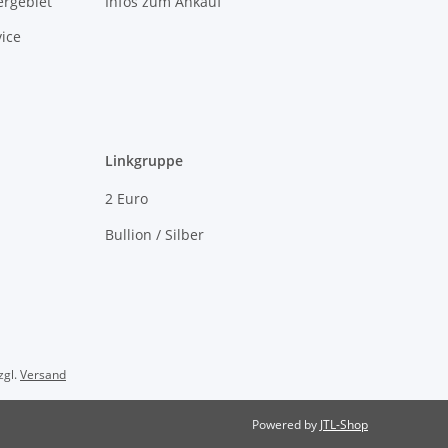
rgebiet
Infos zum Ankauf
ice
Linkgruppe
2 Euro
Bullion / Silber
zgl.
Versand
Powered by
JTL-Shop