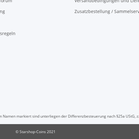
oforum
Versandbedingungen und Liefe
ing
Zusatzbestellung / Sammelserv
sregeln
" im Namen markiert sind unterliegen der Differenzbesteuerung nach §25a UStG, z
© Starshop-Coins 2021