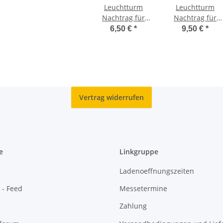
Leuchtturm
Leuchtturm
Nachtrag für
Nachtrag für
Classic Album ,
Classic Album ,
6,50 €
*
9,50 €
*
2 Euro 2020 -
2 Euro Europa
Brandenburg
2019
Vertrag widerrufen
e
Linkgruppe
Ladenoeffnungszeiten
 - Feed
Messetermine
Zahlung