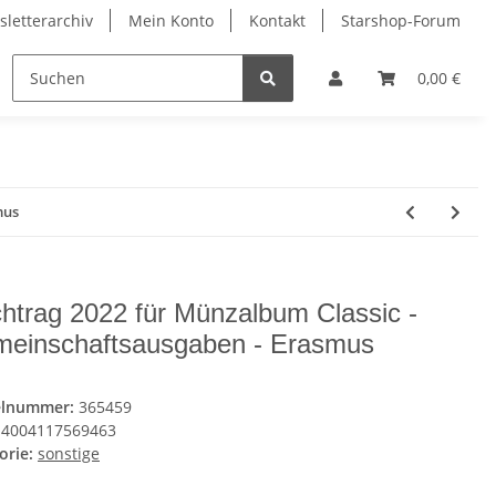
letterarchiv
Mein Konto
Kontakt
Starshop-Forum
ndermünzen
Neue Artikel
0,00 €
mus
htrag 2022 für Münzalbum Classic -
einschaftsausgaben - Erasmus
elnummer:
365459
4004117569463
orie:
sonstige