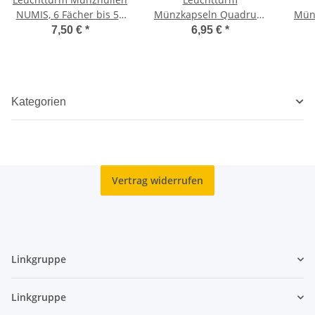
NUMIS, 6 Fächer bis 55
Münzkapseln Quadrum
Mün
mm Ø
39 mm
7,50 €
*
6,95 €
*
Kategorien
Vertrag widerrufen
Linkgruppe
Linkgruppe