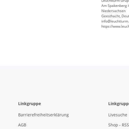
Leuchtturm Gru
Am Spakenberg 
Niedersachsen
Geesthacht, Deu
info@leuchtturm
https://www.leu
Linkgruppe
Linkgrupp
Barrierefreiheitserklärung
Livesuche
AGB
Shop - RSS