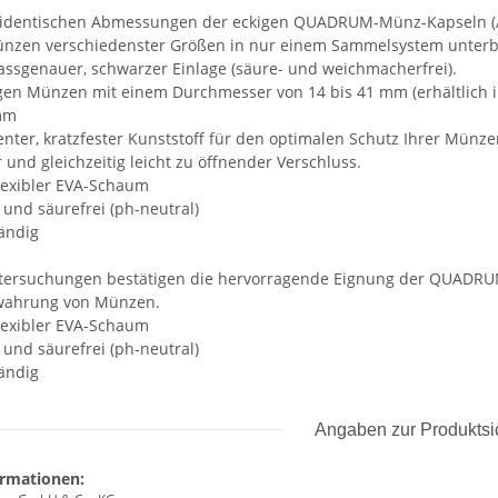
 identischen Abmessungen der eckigen QUADRUM-Münz-Kapseln (A
ünzen verschiedenster Größen in nur einem Sammelsystem unterb
assgenauer, schwarzer Einlage (säure- und weichmacherfrei).
igen Münzen mit einem Durchmesser von 14 bis 41 mm (erhältlich i
 mm
nter, kratzfester Kunststoff für den optimalen Schutz Ihrer Münze
 und gleichzeitig leicht zu öffnender Verschluss.
lexibler EVA-Schaum
und säurefrei (ph-neutral)
tändig
ntersuchungen bestätigen die hervorragende Eignung der QUADR
ewahrung von Münzen.
lexibler EVA-Schaum
und säurefrei (ph-neutral)
ändig
Angaben zur Produktsi
ormationen: