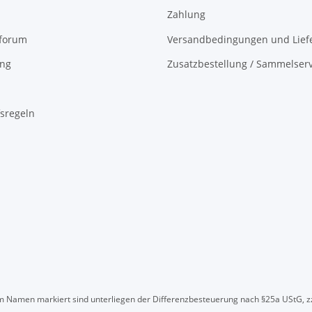
Zahlung
oforum
Versandbedingungen und Liefe
ing
Zusatzbestellung / Sammelserv
sregeln
" im Namen markiert sind unterliegen der Differenzbesteuerung nach §25a UStG, z