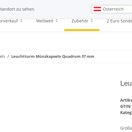
Newsletteranmeldung
News
Österreich
Standort zu sehen.
orverkauf
Weltweit
Zubehör
2 Euro Son
eln
Leuchtturm Münzkapseln Quadrum 37 mm
Leu
Arti
GTIN:
Kateg
Größe