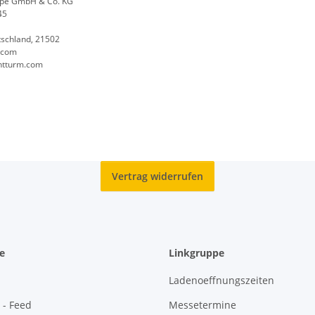
ppe GmbH & Co. KG
45
tschland, 21502
.com
chtturm.com
Vertrag widerrufen
e
Linkgruppe
Ladenoeffnungszeiten
 - Feed
Messetermine