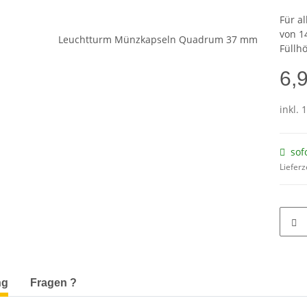
Für a
von 1
Füllh
6,
inkl. 
sof
Lieferz
terkarten anzeigen
ng
Fragen ?