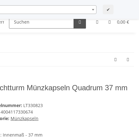
letterarchiv
Mein Konto
Kontakt
Starshop-Forum
✔
dermünzen
Neue Artikel
0,00 €
chtturm Münzkapseln Quadrum 37 mm
kelnummer:
LT330823
4004117330674
orie:
Münzkapseln
: Innenmaß - 37 mm