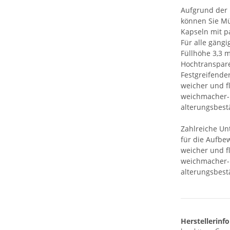
Aufgrund der
können Sie M
Kapseln mit p
Für alle gäng
Füllhöhe 3,3
Hochtranspare
Festgreifender
weicher und f
weichmacher- 
alterungsbes
Zahlreiche U
für die Aufb
weicher und f
weichmacher- 
alterungsbest
Herstellerinf