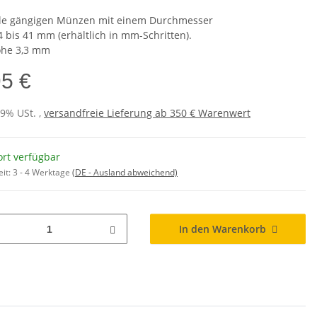
lle gängigen Münzen mit einem Durchmesser
4 bis 41 mm (erhältlich in mm-Schritten).
öhe 3,3 mm
95 €
19% USt. ,
versandfreie Lieferung ab 350 € Warenwert
ort verfügbar
eit:
3 - 4 Werktage
(DE - Ausland abweichend)
In den Warenkorb